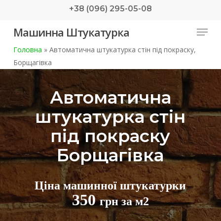
Skip
+38 (096) 295-05-08
to
Menu
Машинна Штукатурка
main
content
Головна
»
Автоматична штукатурка стін під покраску,
Борщагівка
Автоматична
штукатурка стін
під покраску
Борщагівка
Ціна машинної штукатурки
350
грн за м2