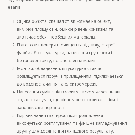
етапів:
Оцінка об’єкта: спеціаліст виїжджає на об’єкт,
вимірює площу стін, оцінює рівень кривизни та
визначає обсяг необхідних матеріалів.
Підготовка поверхні: очищення від пилу, старої
фарби або штукатурки, нанесення грунтовки і
бетоноконтакту, встановлення маяків.
Монтаж обладнання: штукатурна станція
розміщується поруч із приміщенням, підключається
до водопостачання та електромережі.
Нанесення суміші: під високим тиском через шланг
подається суміш, що рівномірно покриває стіни, і
заповнює всі нерівності.
Вирівнювання і затирка: після розпилення
виконується розтягування та фінішне загладжування
вручну для досягнення глянцевого результату.