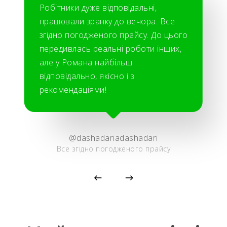
Робітники дуже відповідальні,
працювали зранку до вечора. Все
згідно погодженого прайсу. До цього
передивлась реальні роботи інших,
але у Романа найбільш
відповідально, якісно і з
рекомендаціями!
@dashadariadashadari
Все згідно погодженого прайсу