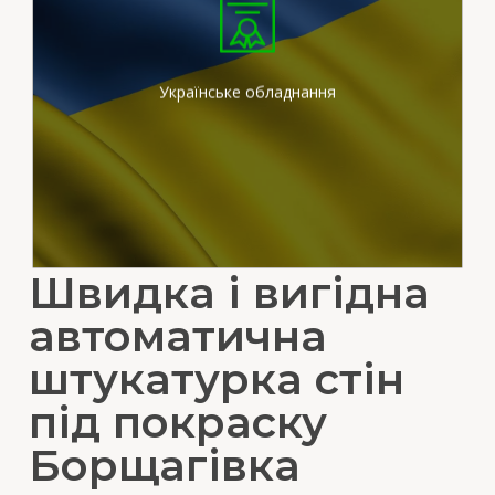
Ми працюємо на
сертифікованих
штукатурних станціях
вітчизняного виробника
Українське обладнання
Швидка і вигідна
автоматична
штукатурка стін
під покраску
Борщагівка