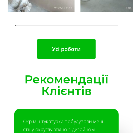
Усі роботи
Рекомендації
Клієнтів
Окрім штукатурки побудували мені
стіну округлу згідно з дизайном.