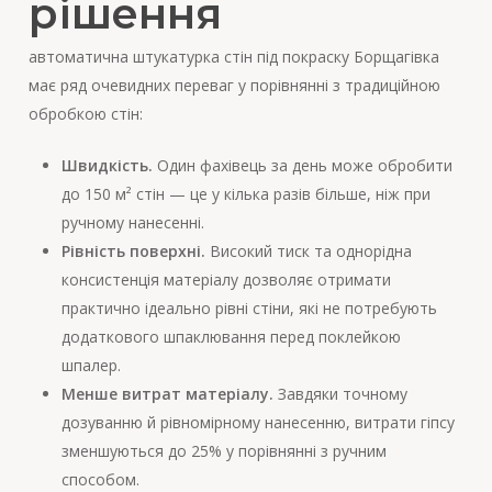
рішення
автоматична штукатурка стін під покраску Борщагівка
має ряд очевидних переваг у порівнянні з традиційною
обробкою стін:
Швидкість.
Один фахівець за день може обробити
до 150 м² стін — це у кілька разів більше, ніж при
ручному нанесенні.
Рівність поверхні.
Високий тиск та однорідна
консистенція матеріалу дозволяє отримати
практично ідеально рівні стіни, які не потребують
додаткового шпаклювання перед поклейкою
шпалер.
Менше витрат матеріалу.
Завдяки точному
дозуванню й рівномірному нанесенню, витрати гіпсу
зменшуються до 25% у порівнянні з ручним
способом.