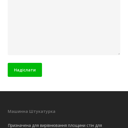
Машинна Штукатурка
Призначена для вирівнювання площини стін для