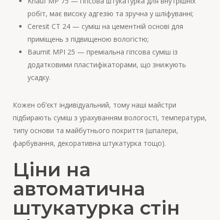
Knauf MP 75 — гіпсова штукатурка для внутрішніх
робіт, має високу адгезію та зручна у шліфуванні;
Ceresit CT 24 — суміш на цементній основі для
приміщень з підвищеною вологістю;
Baumit MPI 25 — преміальна гіпсова суміш із
додатковими пластифікаторами, що знижують
усадку.
Кожен об’єкт індивідуальний, тому наші майстри
підбирають суміш з урахуванням вологості, температури,
типу основи та майбутнього покриття (шпалери,
фарбування, декоративна штукатурка тощо).
Ціни на
автоматична
штукатурка стін