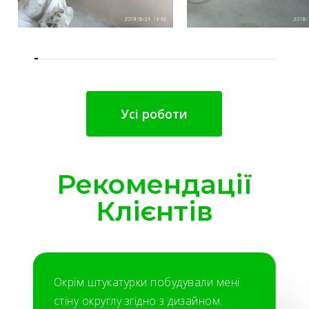
Усі роботи
Рекомендації
Клієнтів
Окрім штукатурки побудували мені
стіну округлу згідно з дизайном.