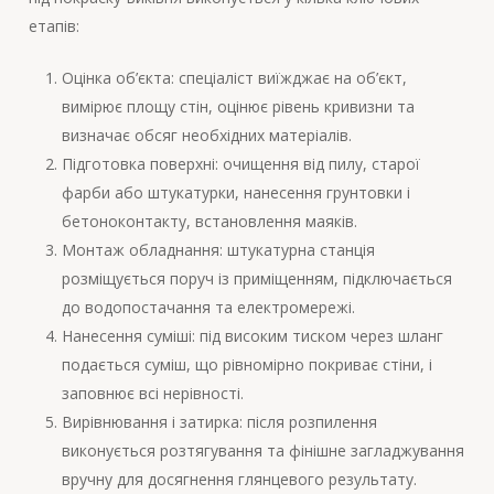
етапів:
Оцінка об’єкта: спеціаліст виїжджає на об’єкт,
вимірює площу стін, оцінює рівень кривизни та
визначає обсяг необхідних матеріалів.
Підготовка поверхні: очищення від пилу, старої
фарби або штукатурки, нанесення грунтовки і
бетоноконтакту, встановлення маяків.
Монтаж обладнання: штукатурна станція
розміщується поруч із приміщенням, підключається
до водопостачання та електромережі.
Нанесення суміші: під високим тиском через шланг
подається суміш, що рівномірно покриває стіни, і
заповнює всі нерівності.
Вирівнювання і затирка: після розпилення
виконується розтягування та фінішне загладжування
вручну для досягнення глянцевого результату.