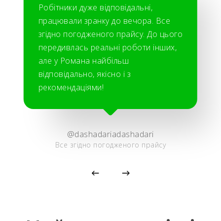
Робітники дуже відповідальні,
працювали зранку до вечора. Все
згідно погодженого прайсу. До цього
передивлась реальні роботи інших,
але у Романа найбільш
відповідально, якісно і з
рекомендаціями!
@dashadariadashadari
Все згідно погодженого прайсу