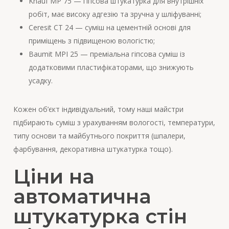
Knauf MP 75 — гіпсова штукатурка для внутрішніх
робіт, має високу адгезію та зручна у шліфуванні;
Ceresit CT 24 — суміш на цементній основі для
приміщень з підвищеною вологістю;
Baumit MPI 25 — преміальна гіпсова суміш із
додатковими пластифікаторами, що знижують
усадку.
Кожен об’єкт індивідуальний, тому наші майстри
підбирають суміш з урахуванням вологості, температури,
типу основи та майбутнього покриття (шпалери,
фарбування, декоративна штукатурка тощо).
Ціни на
автоматична
штукатурка стін