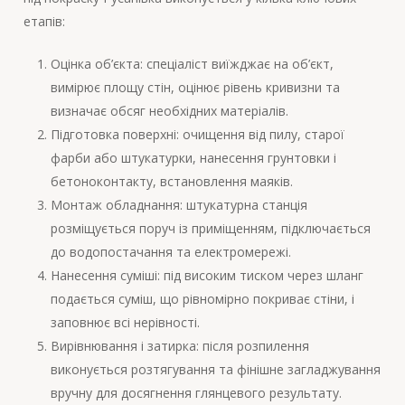
етапів:
Оцінка об’єкта: спеціаліст виїжджає на об’єкт,
вимірює площу стін, оцінює рівень кривизни та
визначає обсяг необхідних матеріалів.
Підготовка поверхні: очищення від пилу, старої
фарби або штукатурки, нанесення грунтовки і
бетоноконтакту, встановлення маяків.
Монтаж обладнання: штукатурна станція
розміщується поруч із приміщенням, підключається
до водопостачання та електромережі.
Нанесення суміші: під високим тиском через шланг
подається суміш, що рівномірно покриває стіни, і
заповнює всі нерівності.
Вирівнювання і затирка: після розпилення
виконується розтягування та фінішне загладжування
вручну для досягнення глянцевого результату.