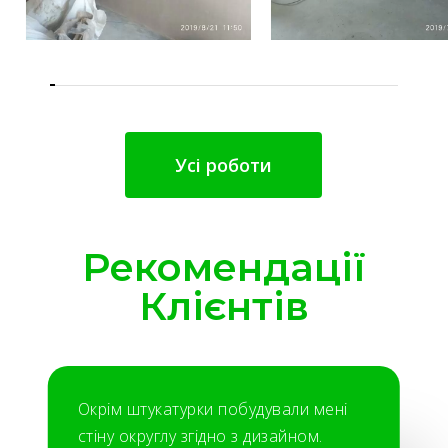
Усі роботи
Рекомендації
Клієнтів
Окрім штукатурки побудували мені
стіну округлу згідно з дизайном.