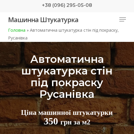
Skip
+38 (096) 295-05-08
to
Menu
Машинна Штукатурка
main
content
Головна
»
Автоматична штукатурка стін під покраску,
Русанівка
Автоматична
штукатурка стін
під покраску
Русанівка
Ціна машинної штукатурки
350
грн за м2