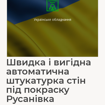
Ми працюємо на
сертифікованих
штукатурних станціях
вітчизняного виробника
Українське обладнання
Швидка і вигідна
автоматична
штукатурка стін
під покраску
Русанівка