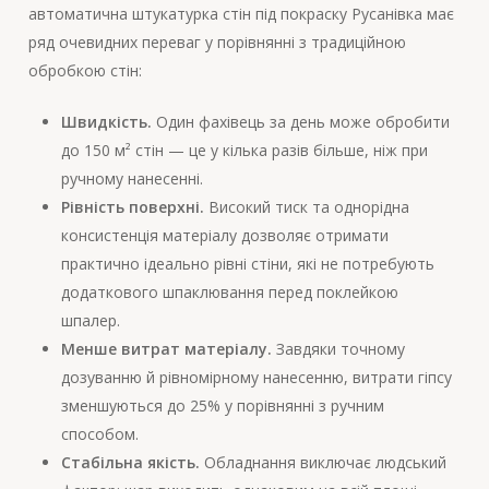
автоматична штукатурка стін під покраску Русанівка має
ряд очевидних переваг у порівнянні з традиційною
обробкою стін:
Швидкість.
Один фахівець за день може обробити
до 150 м² стін — це у кілька разів більше, ніж при
ручному нанесенні.
Рівність поверхні.
Високий тиск та однорідна
консистенція матеріалу дозволяє отримати
практично ідеально рівні стіни, які не потребують
додаткового шпаклювання перед поклейкою
шпалер.
Менше витрат матеріалу.
Завдяки точному
дозуванню й рівномірному нанесенню, витрати гіпсу
зменшуються до 25% у порівнянні з ручним
способом.
Стабільна якість.
Обладнання виключає людський