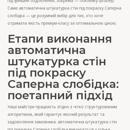
під фінішне оздоблення, зокрема — поклейку шпалер.
Саме автоматична штукатурка стін під покраску Саперна
слобідка — це розумний вибір для тих, хто хоче
отримати якість преміум-класу за оптимальною ціною.
Етапи виконання
автоматична
штукатурка стін
під покраску
Саперна слобідка:
поетапний підхід
Наші майстри працюють згідно з чітко структурованим
алгоритмом, який гарантує якісний результат та
задоволення замовника. автоматична штукатурка стін
під покраску Саперна слобідка виконується у кілька