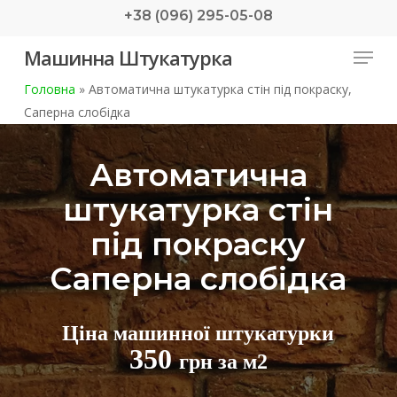
Skip
+38 (096) 295-05-08
to
Menu
Машинна Штукатурка
main
content
Головна
»
Автоматична штукатурка стін під покраску,
Саперна слобідка
Автоматична
штукатурка стін
під покраску
Саперна слобідка
Ціна машинної штукатурки
350
грн за м2