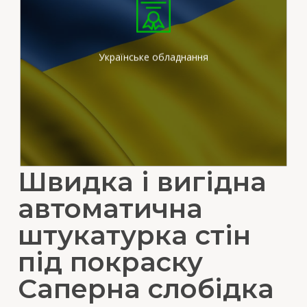
Ми працюємо на
сертифікованих
штукатурних станціях
вітчизняного виробника
Українське обладнання
Швидка і вигідна
автоматична
штукатурка стін
під покраску
Саперна слобідка