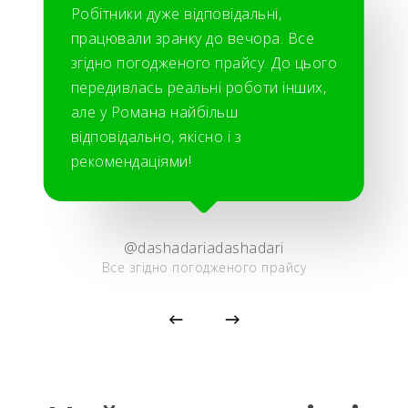
Робітники дуже відповідальні,
працювали зранку до вечора. Все
згідно погодженого прайсу. До цього
передивлась реальні роботи інших,
але у Романа найбільш
відповідально, якісно і з
рекомендаціями!
@dashadariadashadari
Все згідно погодженого прайсу