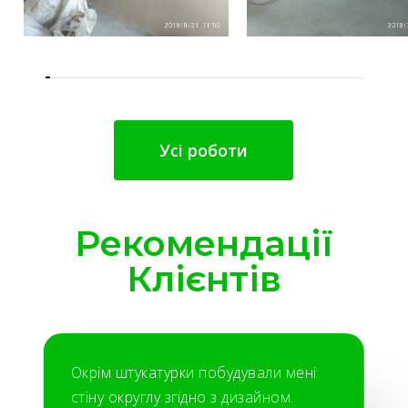
Усі роботи
Рекомендації
Клієнтів
Окрім штукатурки побудували мені
стіну округлу згідно з дизайном.