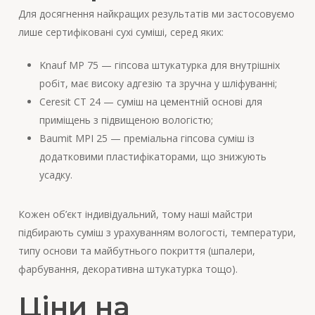
Для досягнення найкращих результатів ми застосовуємо
лише сертифіковані сухі суміші, серед яких:
Knauf MP 75 — гіпсова штукатурка для внутрішніх
робіт, має високу адгезію та зручна у шліфуванні;
Ceresit CT 24 — суміш на цементній основі для
приміщень з підвищеною вологістю;
Baumit MPI 25 — преміальна гіпсова суміш із
додатковими пластифікаторами, що знижують
усадку.
Кожен об’єкт індивідуальний, тому наші майстри
підбирають суміш з урахуванням вологості, температури,
типу основи та майбутнього покриття (шпалери,
фарбування, декоративна штукатурка тощо).
Ціни на