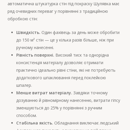
автоматична штукатурка стін під покраску Шулявка має
ряд очевидних переваг у порівнянні з традиційною
обробкою стін:
Швидкість.
Один фахівець за день може обробити
до 150 м² стін — це у кілька разів більше, ніж при
ручному нанесенні.
Рівність поверхні.
Високий тиск та однорідна
консистенція матеріалу дозволяє отримати
практично ідеально рівні стіни, які не потребують
додаткового шпаклювання перед поклейкою
шпалер.
Менше витрат матеріалу.
Завдяки точному
дозуванню й рівномірному нанесенню, витрати гіпсу
зменшуються до 25% у порівнянні з ручним
способом.
Стабільна якість.
Обладнання виключає людський