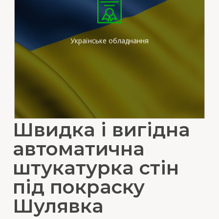
Ми працюємо на
сертифікованих
штукатурних станціях
вітчизняного виробника
Українське обладнання
Швидка і вигідна
автоматична
штукатурка стін
під покраску
Шулявка