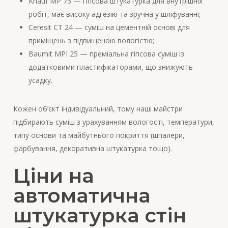
Knauf MP 75 — гіпсова штукатурка для внутрішніх
робіт, має високу адгезію та зручна у шліфуванні;
Ceresit CT 24 — суміш на цементній основі для
приміщень з підвищеною вологістю;
Baumit MPI 25 — преміальна гіпсова суміш із
додатковими пластифікаторами, що знижують
усадку.
Кожен об’єкт індивідуальний, тому наші майстри
підбирають суміш з урахуванням вологості, температури,
типу основи та майбутнього покриття (шпалери,
фарбування, декоративна штукатурка тощо).
Ціни на
автоматична
штукатурка стін