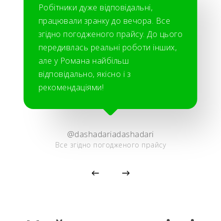
Робітники дуже відповідальні,
працювали зранку до вечора. Все
згідно погодженого прайсу. До цього
передивлась реальні роботи інших,
але у Романа найбільш
відповідально, якісно і з
рекомендаціями!
@dashadariadashadari
Все згідно погодженого прайсу