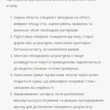
етапів:
Оцінка об’єкта: спеціаліст виїжджає на об’єкт,
вимірює площу стін, оцінює рівень кривизни та
визначає обсяг необхідних матеріалів.
Підготовка поверхні: очищення від пилу, старої
фарби або штукатурки, нанесення грунтовки і
бетоноконтакту, встановлення маяків.
Монтаж обладнання: штукатурна станція
розміщується поруч із приміщенням, підключається
до водопостачання та електромережі.
Нанесення суміші: під високим тиском через шланг
подається суміш, що рівномірно покриває стіни, і
заповнює всі нерівності.
Вирівнювання і затирка: після розпилення
виконується розтягування та фінішне загладжування
вручну для досягнення глянцевого результату.