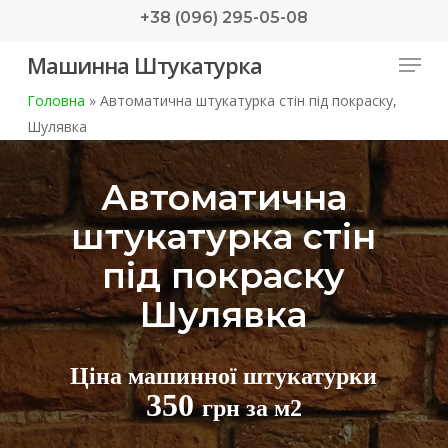
Skip
+38 (096) 295-05-08
to
Menu
Машинна Штукатурка
main
content
Головна
»
Автоматична штукатурка стін під покраску,
Шулявка
Автоматична
штукатурка стін
під покраску
Шулявка
Ціна машинної штукатурки
350
грн за м2