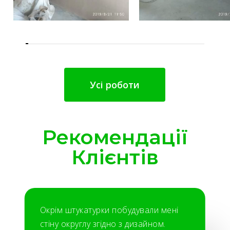
Усі роботи
Рекомендації
Клієнтів
Окрім штукатурки побудували мені
стіну округлу згідно з дизайном.