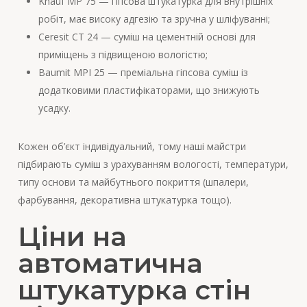
Knauf MP 75 — гіпсова штукатурка для внутрішніх
робіт, має високу адгезію та зручна у шліфуванні;
Ceresit CT 24 — суміш на цементній основі для
приміщень з підвищеною вологістю;
Baumit MPI 25 — преміальна гіпсова суміш із
додатковими пластифікаторами, що знижують
усадку.
Кожен об’єкт індивідуальний, тому наші майстри
підбирають суміш з урахуванням вологості, температури,
типу основи та майбутнього покриття (шпалери,
фарбування, декоративна штукатурка тощо).
Ціни на
автоматична
штукатурка стін