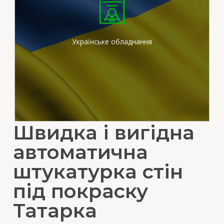
Ми працюємо на
сертифікованих
штукатурних станціях
вітчизняного виробника
Українське обладнання
Швидка і вигідна
автоматична
штукатурка стін
під покраску
Татарка