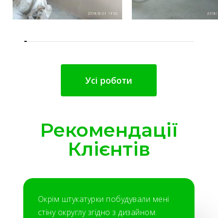
Усі роботи
Рекомендації
Клієнтів
Окрім штукатурки побудували мені
стіну округлу згідно з дизайном.