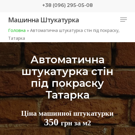
Skip
+38 (096) 295-05-08
to
Menu
Машинна Штукатурка
main
content
Головна
»
Автоматична штукатурка стін під покраску,
Татарка
Автоматична
штукатурка стін
під покраску
Татарка
Ціна машинної штукатурки
350
грн за м2