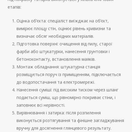
етапів:
Оцінка об’єкта: спеціаліст виїжджає на об’єкт,
вимірює площу стін, оцінює рівень кривизни та
визначає обсяг необхідних матеріалів.
Підготовка поверхні: очищення від пилу, старої
фарби або штукатурки, нанесення грунтовки і
бетоноконтакту, встановлення маяків.
Монтаж обладнання: штукатурна станція
розміщується поруч із приміщенням, підключається
до водопостачання та електромережі.
Нанесення суміші: під високим тиском через шланг
подається суміш, що рівномірно покриває стіни, і
заповнює всі нерівності.
Вирівнювання і затирка: після розпилення
виконується розтягування та фінішне загладжування
вручну для досягнення глянцевого результату.