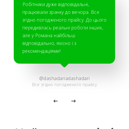
Робітники дуже відповідальні,
працювали зранку до вечора. Все
згідно погодженого прайсу. До цього
передивлась реальні роботи інших,
але у Романа найбільш
відповідально, якісно і з
рекомендаціями!
@dashadariadashadari
Все згідно погодженого прайсу