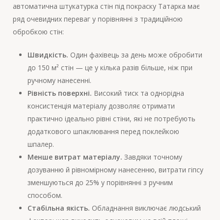
автоматична штукатурка стін під покраску Татарка має
ряд очевидних переваг у порівнянні з традиційною
обробкою стін:
Швидкість.
Один фахівець за день може обробити
до 150 м² стін — це у кілька разів більше, ніж при
ручному нанесенні.
Рівність поверхні.
Високий тиск та однорідна
консистенція матеріалу дозволяє отримати
практично ідеально рівні стіни, які не потребують
додаткового шпаклювання перед поклейкою
шпалер.
Менше витрат матеріалу.
Завдяки точному
дозуванню й рівномірному нанесенню, витрати гіпсу
зменшуються до 25% у порівнянні з ручним
способом.
Стабільна якість.
Обладнання виключає людський