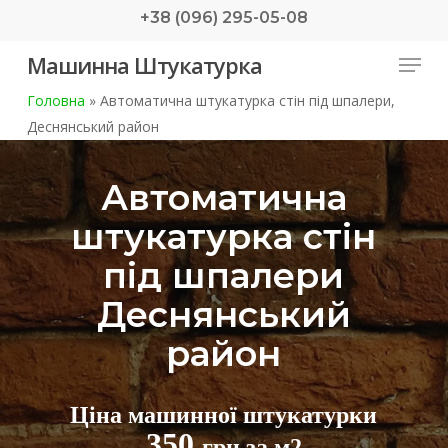
Skip
+38 (096) 295-05-08
to
Menu
Машинна Штукатурка
main
content
Головна
»
Автоматична штукатурка стін під шпалери,
Деснянський район
Автоматична
штукатурка стін
під шпалери
Деснянський
район
Ціна машинної штукатурки
350
грн за м2