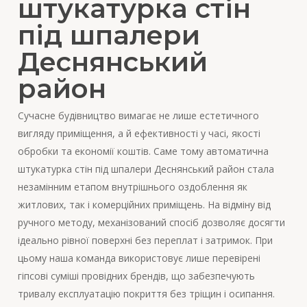
штукатурка стін
під шпалери
Деснянський
район
Сучасне будівництво вимагає не лише естетичного
вигляду приміщення, а й ефективності у часі, якості
обробки та економії коштів. Саме тому автоматична
штукатурка стін під шпалери Деснянський район стала
незамінним етапом внутрішнього оздоблення як
житлових, так і комерційних приміщень. На відміну від
ручного методу, механізований спосіб дозволяє досягти
ідеально рівної поверхні без переплат і затримок. При
цьому наша команда використовує лише перевірені
гіпсові суміші провідних брендів, що забезпечують
тривалу експлуатацію покриття без тріщин і осипання.