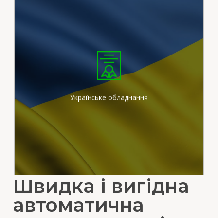
Ми працюємо на
сертифікованих
штукатурних станціях
вітчизняного виробника
Українське обладнання
Швидка і вигідна
автоматична