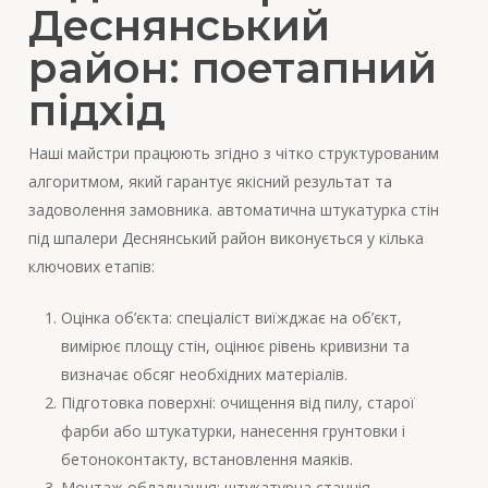
Деснянський
район: поетапний
підхід
Наші майстри працюють згідно з чітко структурованим
алгоритмом, який гарантує якісний результат та
задоволення замовника. автоматична штукатурка стін
під шпалери Деснянський район виконується у кілька
ключових етапів:
Оцінка об’єкта: спеціаліст виїжджає на об’єкт,
вимірює площу стін, оцінює рівень кривизни та
визначає обсяг необхідних матеріалів.
Підготовка поверхні: очищення від пилу, старої
фарби або штукатурки, нанесення грунтовки і
бетоноконтакту, встановлення маяків.
Монтаж обладнання: штукатурна станція