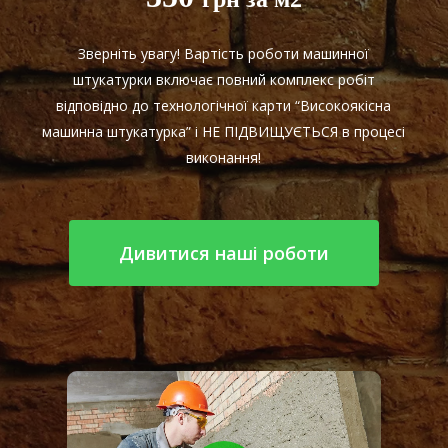
Зверніть увагу! Вартість роботи машинної
штукатурки включає повний комплекс робіт
відповідно до технологічної карти “Високоякісна
машинна штукатурка” і НЕ ПІДВИЩУЄТЬСЯ в процесі
виконання!
Дивитися наші роботи
Play Video
Play Video