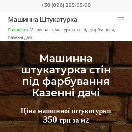
Skip
+38 (096) 295-05-08
to
Menu
Машинна Штукатурка
main
content
Головна
»
Машинна штукатурка стін під фарбування,
Казенні дачі
Машинна
штукатурка стін
під фарбування
Казенні дачі
Ціна машинної штукатурки
350
грн за м2