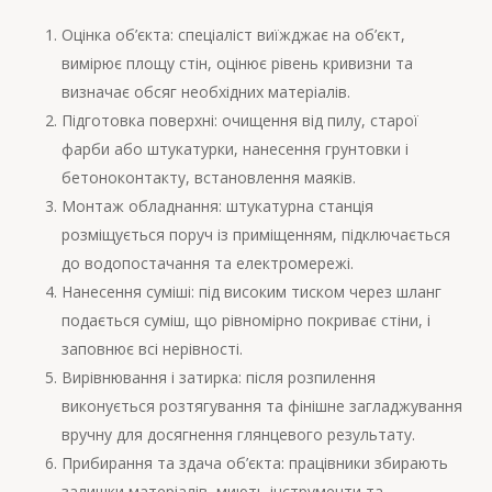
Оцінка об’єкта: спеціаліст виїжджає на об’єкт,
вимірює площу стін, оцінює рівень кривизни та
визначає обсяг необхідних матеріалів.
Підготовка поверхні: очищення від пилу, старої
фарби або штукатурки, нанесення грунтовки і
бетоноконтакту, встановлення маяків.
Монтаж обладнання: штукатурна станція
розміщується поруч із приміщенням, підключається
до водопостачання та електромережі.
Нанесення суміші: під високим тиском через шланг
подається суміш, що рівномірно покриває стіни, і
заповнює всі нерівності.
Вирівнювання і затирка: після розпилення
виконується розтягування та фінішне загладжування
вручну для досягнення глянцевого результату.
Прибирання та здача об’єкта: працівники збирають
залишки матеріалів, миють інструменти та