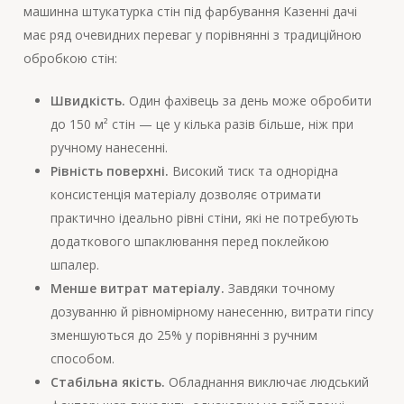
машинна штукатурка стін під фарбування Казенні дачі
має ряд очевидних переваг у порівнянні з традиційною
обробкою стін:
Швидкість.
Один фахівець за день може обробити
до 150 м² стін — це у кілька разів більше, ніж при
ручному нанесенні.
Рівність поверхні.
Високий тиск та однорідна
консистенція матеріалу дозволяє отримати
практично ідеально рівні стіни, які не потребують
додаткового шпаклювання перед поклейкою
шпалер.
Менше витрат матеріалу.
Завдяки точному
дозуванню й рівномірному нанесенню, витрати гіпсу
зменшуються до 25% у порівнянні з ручним
способом.
Стабільна якість.
Обладнання виключає людський