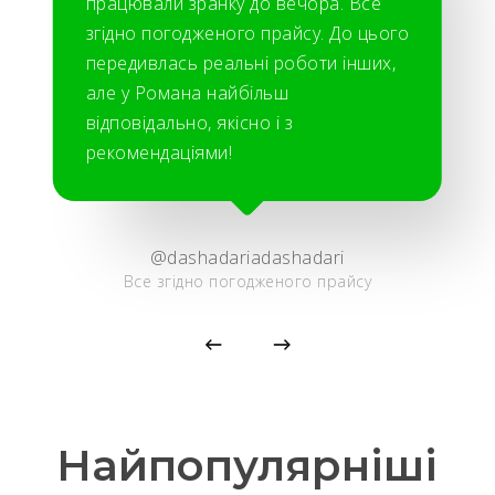
працювали зранку до вечора. Все
згідно погодженого прайсу. До цього
передивлась реальні роботи інших,
але у Романа найбільш
відповідально, якісно і з
рекомендаціями!
@dashadariadashadari
Все згідно погодженого прайсу
Найпопулярніші