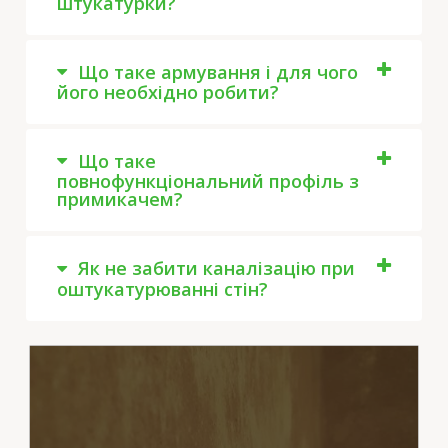
штукатурки?
Що таке армування і для чого
його необхідно робити?
Що таке
повнофункціональний профіль з
примикачем?
Як не забити каналізацію при
оштукатурюванні стін?