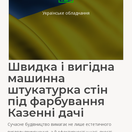
штукатурних станціях
вітчизняного виробника
Українське обладнання
Швидка і вигідна
машинна
штукатурка стін
під фарбування
Казенні дачі
Сучасне будівництво вимагає не лише естетичного
вигляду приміщення, а й ефективності у часі, якості