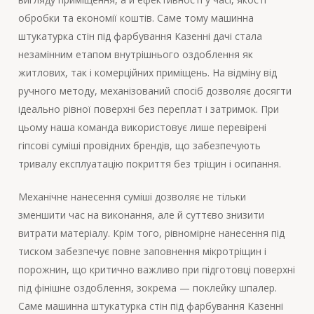
обробки та економії коштів. Саме тому машинна
штукатурка стін під фарбування Казенні дачі стала
незамінним етапом внутрішнього оздоблення як
житлових, так і комерційних приміщень. На відміну від
ручного методу, механізований спосіб дозволяє досягти
ідеально рівної поверхні без переплат і затримок. При
цьому наша команда використовує лише перевірені
гіпсові суміші провідних брендів, що забезпечують
тривалу експлуатацію покриття без тріщин і осипання.
Механічне нанесення суміші дозволяє не тільки
зменшити час на виконання, але й суттєво знизити
витрати матеріалу. Крім того, рівномірне нанесення під
тиском забезпечує повне заповнення мікротріщин і
порожнин, що критично важливо при підготовці поверхні
під фінішне оздоблення, зокрема — поклейку шпалер.
Саме машинна штукатурка стін під фарбування Казенні