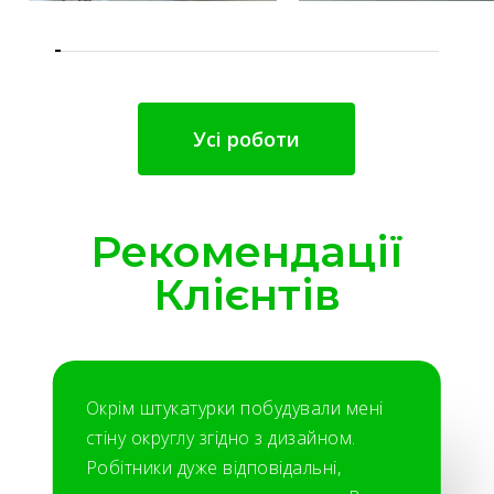
Усі роботи
Рекомендації
Клієнтів
Окрім штукатурки побудували мені
стіну округлу згідно з дизайном.
Робітники дуже відповідальні,