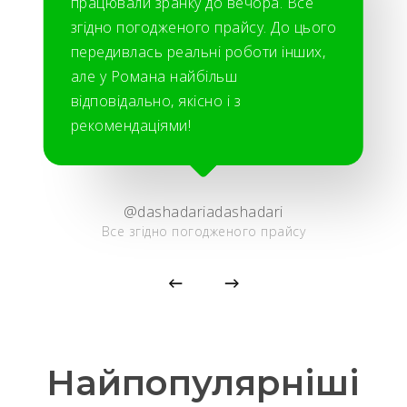
працювали зранку до вечора. Все
згідно погодженого прайсу. До цього
передивлась реальні роботи інших,
але у Романа найбільш
відповідально, якісно і з
рекомендаціями!
@dashadariadashadari
Все згідно погодженого прайсу
Найпопулярніші