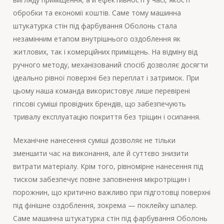
обробки та економії коштів. Саме тому машинна
штукатурка стін під фарбування Оболонь стала
незамінним етапом внутрішнього оздоблення як
житлових, так і комерційних приміщень. На відміну від
ручного методу, механізований спосіб дозволяє досягти
ідеально рівної поверхні без переплат і затримок. При
цьому наша команда використовує лише перевірені
гіпсові суміші провідних брендів, що забезпечують
тривалу експлуатацію покриття без тріщин і осипання.
Механічне нанесення суміші дозволяє не тільки
зменшити час на виконання, але й суттєво знизити
витрати матеріалу. Крім того, рівномірне нанесення під
тиском забезпечує повне заповнення мікротріщин і
порожнин, що критично важливо при підготовці поверхні
під фінішне оздоблення, зокрема — поклейку шпалер.
Саме машинна штукатурка стін під фарбування Оболонь