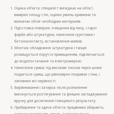
Оцінка об’єкта: спеціаліст виїжджає на об’єкт,
вимірює площу стін, оцінює рівень кривизни та
визначає обсяг необхідних матеріалів.
Підготовка поверхні: очищення від пилу, старої
фарби або штукатурки, нанесення грунтовки і
бетоноконтакту, встановлення маяків.
Монтаж обладнання: штукатурна станція
розміщується поруч із приміщенням, підключається
до водопостачання та електромережі.
Нанесення суміші: під високим тиском через шланг
подається суміш, що рівномірно покриває стіни, і
заповнює всі нерівності.
Вирівнювання і затирка: після розпилення
виконується розтягування та фінішне загладжування
вручну для досягнення глянцевого результату.
Прибирання та здача об’єкта: працівники збирають
залишки матеріалів, миють інструменти та