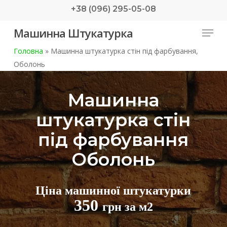
Skip
+38 (096) 295-05-08
to
Menu
Машинна Штукатурка
main
content
Головна
»
Машинна штукатурка стін під фарбування,
Оболонь
Машинна
штукатурка стін
під фарбування
Оболонь
Ціна машинної штукатурки
350
грн за м2