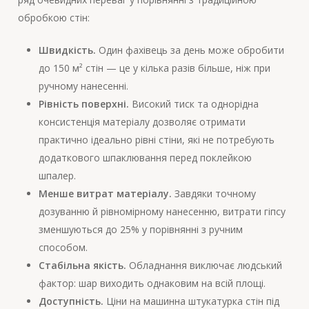
обробкою стін:
Швидкість.
Один фахівець за день може обробити
до 150 м² стін — це у кілька разів більше, ніж при
ручному нанесенні.
Рівність поверхні.
Високий тиск та однорідна
консистенція матеріалу дозволяє отримати
практично ідеально рівні стіни, які не потребують
додаткового шпаклювання перед поклейкою
шпалер.
Менше витрат матеріалу.
Завдяки точному
дозуванню й рівномірному нанесенню, витрати гіпсу
зменшуються до 25% у порівнянні з ручним
способом.
Стабільна якість.
Обладнання виключає людський
фактор: шар виходить однаковим на всій площі.
Доступність.
Ціни на машинна штукатурка стін під