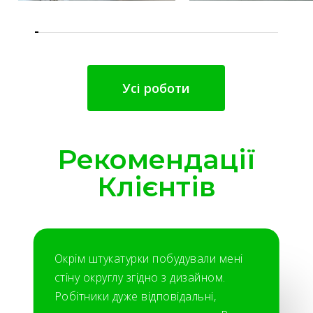
Усі роботи
Рекомендації
Клієнтів
Окрім штукатурки побудували мені
стіну округлу згідно з дизайном.
Робітники дуже відповідальні,