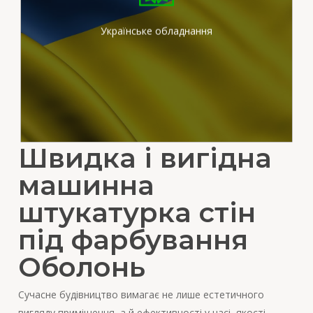
штукатурних станціях
вітчизняного виробника
Українське обладнання
Швидка і вигідна
машинна
штукатурка стін
під фарбування
Оболонь
Сучасне будівництво вимагає не лише естетичного
вигляду приміщення, а й ефективності у часі, якості