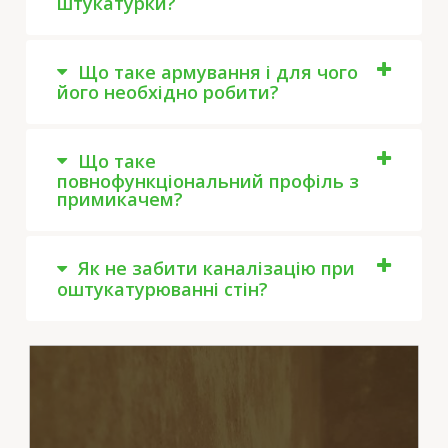
штукатурки?
Що таке армування і для чого
його необхідно робити?
Що таке
повнофункціональний профіль з
примикачем?
Як не забити каналізацію при
оштукатурюванні стін?