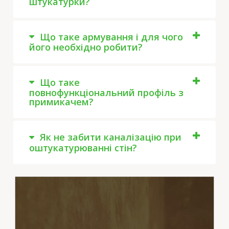
штукатурки?
Що таке армування і для чого
його необхідно робити?
Що таке
повнофункціональний профіль з
примикачем?
Як не забити каналізацію при
оштукатурюванні стін?