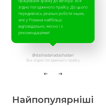
працювали зранку до вечора. Все
згідно погодженого прайсу. До цього
передивлась реальні роботи інших,
але у Романа найбільш
відповідально, якісно і з
рекомендаціями!
@dashadariadashadari
Все згідно погодженого прайсу
Найпопулярніші