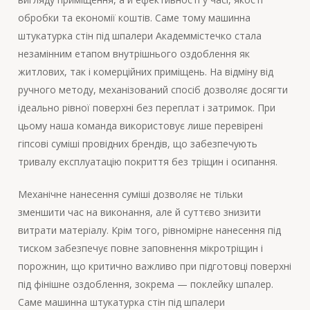
обробки та економії коштів. Саме тому машинна
штукатурка стін під шпалери Академмістечко стала
незамінним етапом внутрішнього оздоблення як
житлових, так і комерційних приміщень. На відміну від
ручного методу, механізований спосіб дозволяє досягти
ідеально рівної поверхні без переплат і затримок. При
цьому наша команда використовує лише перевірені
гіпсові суміші провідних брендів, що забезпечують
тривалу експлуатацію покриття без тріщин і осипання.
Механічне нанесення суміші дозволяє не тільки
зменшити час на виконання, але й суттєво знизити
витрати матеріалу. Крім того, рівномірне нанесення під
тиском забезпечує повне заповнення мікротріщин і
порожнин, що критично важливо при підготовці поверхні
під фінішне оздоблення, зокрема — поклейку шпалер.
Саме машинна штукатурка стін під шпалери