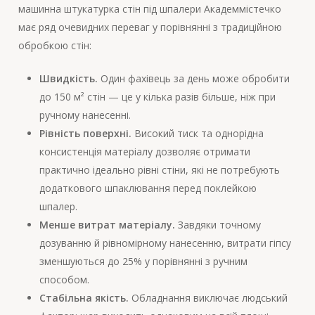
машинна штукатурка стін під шпалери Академмістечко
має ряд очевидних переваг у порівнянні з традиційною
обробкою стін:
Швидкість.
Один фахівець за день може обробити
до 150 м² стін — це у кілька разів більше, ніж при
ручному нанесенні.
Рівність поверхні.
Високий тиск та однорідна
консистенція матеріалу дозволяє отримати
практично ідеально рівні стіни, які не потребують
додаткового шпаклювання перед поклейкою
шпалер.
Менше витрат матеріалу.
Завдяки точному
дозуванню й рівномірному нанесенню, витрати гіпсу
зменшуються до 25% у порівнянні з ручним
способом.
Стабільна якість.
Обладнання виключає людський