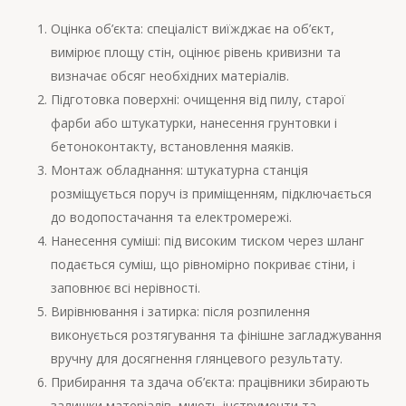
Оцінка об’єкта: спеціаліст виїжджає на об’єкт,
вимірює площу стін, оцінює рівень кривизни та
визначає обсяг необхідних матеріалів.
Підготовка поверхні: очищення від пилу, старої
фарби або штукатурки, нанесення грунтовки і
бетоноконтакту, встановлення маяків.
Монтаж обладнання: штукатурна станція
розміщується поруч із приміщенням, підключається
до водопостачання та електромережі.
Нанесення суміші: під високим тиском через шланг
подається суміш, що рівномірно покриває стіни, і
заповнює всі нерівності.
Вирівнювання і затирка: після розпилення
виконується розтягування та фінішне загладжування
вручну для досягнення глянцевого результату.
Прибирання та здача об’єкта: працівники збирають
залишки матеріалів, миють інструменти та