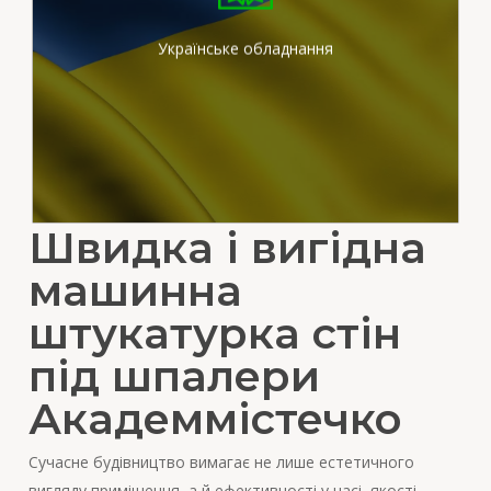
штукатурних станціях
вітчизняного виробника
Українське обладнання
Швидка і вигідна
машинна
штукатурка стін
під шпалери
Академмістечко
Сучасне будівництво вимагає не лише естетичного
вигляду приміщення, а й ефективності у часі, якості