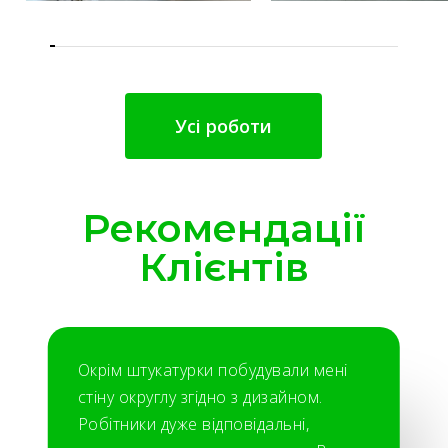
Усі роботи
Рекомендації
Клієнтів
Окрім штукатурки побудували мені
стіну округлу згідно з дизайном.
Робітники дуже відповідальні,