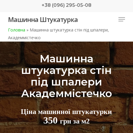
Skip
+38 (096) 295-05-08
to
Menu
Машинна Штукатурка
main
content
Головна
»
Машинна штукатурка стін під шпалери,
Академмістечко
Машинна
штукатурка стін
під шпалери
Академмістечко
Ціна машинної штукатурки
350
грн за м2