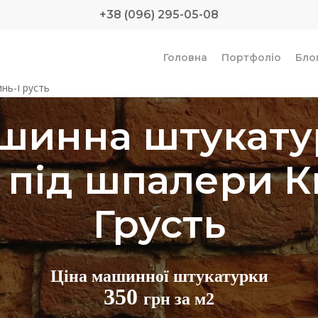
+38 (096) 295-05-08
Головна
Портфоліо
Бло
инь-Грусть
шинна штукату
н під шпалери К
Грусть
Ціна машинної штукатурки
350
грн за м2