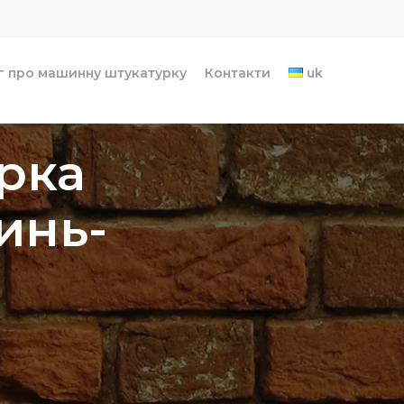
г про машинну штукатурку
Контакти
uk
рка
инь-