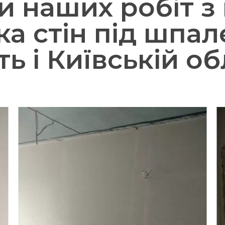
и наших робіт з
а стін під шпал
ть і Київській об