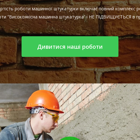
Вартість роботи машинної штукатурки включає повний комплекс ро
арти “Високоякісна машинна штукатурка” і НЕ ПІДВИЩУЄТЬСЯ в пр
Дивитися наші роботи
Play Video
Play Video