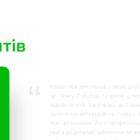
тів
Роман теж виконував у мене штук
та стяжку. Роботою та ціною цілк
задоволений. Закупівлю, доставку
занесення матеріалів на поверх,
теж організував. Його професіона
увага до деталей забезпечили в