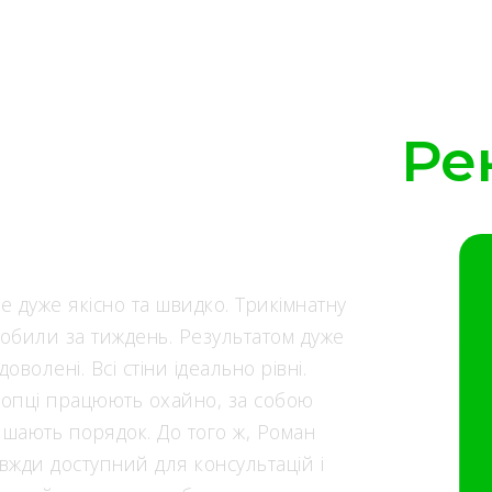
Ре
е дуже якісно та швидко. Трикімнатну
обили за тиждень. Результатом дуже
доволені. Всі стіни ідеально рівні.
опці працюють охайно, за собою
шають порядок. До того ж, Роман
вжди доступний для консультацій і