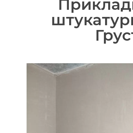
Приклад
штукатурк
Грус