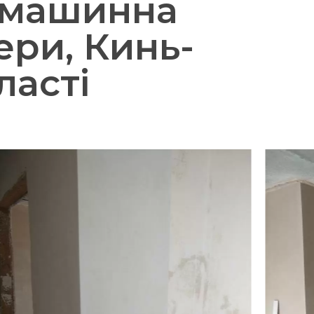
 машинна
ери, Кинь-
ласті