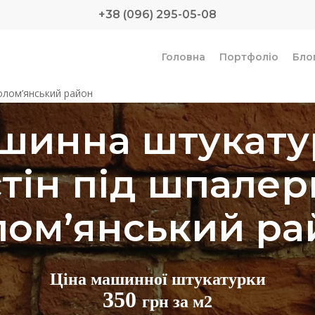
+38 (096) 295-05-08
Головна
Портфоліо
Бло
олом’янський район
шинна штукату
стін під шпалер
лом’янський ра
Ціна машинної штукатурки
350
грн за м2