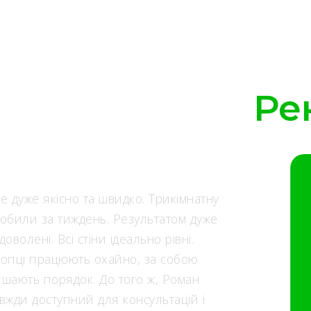
Ре
е дуже якісно та швидко. Трикімнатну
обили за тиждень. Результатом дуже
доволені. Всі стіни ідеально рівні.
опці працюють охайно, за собою
шають порядок. До того ж, Роман
вжди доступний для консультацій і