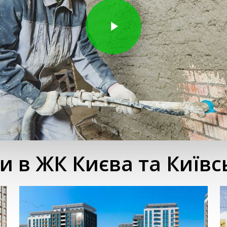
и в ЖК Києва та Київсь