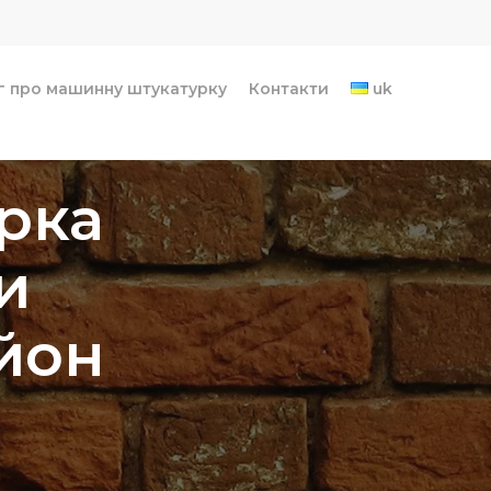
г про машинну штукатурку
Контакти
uk
рка
и
йон