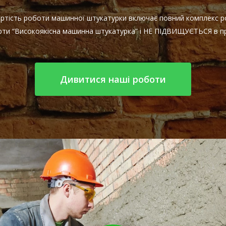
Вартість роботи машинної штукатурки включає повний комплекс ро
арти “Високоякісна машинна штукатурка” і НЕ ПІДВИЩУЄТЬСЯ в пр
Дивитися наші роботи
Play Video
Play Video