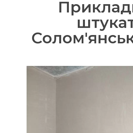
Приклад
штукат
Солом'янськ