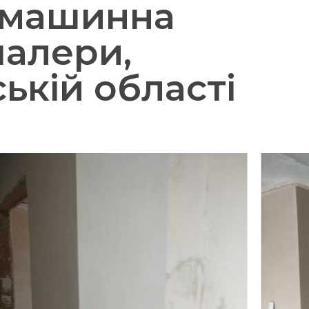
 машинна
палери,
ькій області