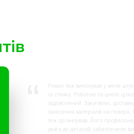
тів
Роман теж виконував у мене штук
та стяжку. Роботою та ціною цілк
задоволений. Закупівлю, доставку
занесення матеріалів на поверх,
теж організував. Його професіона
увага до деталей забезпечили в