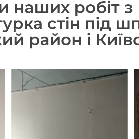
и наших робіт з
урка стін під ш
ий район і Київс