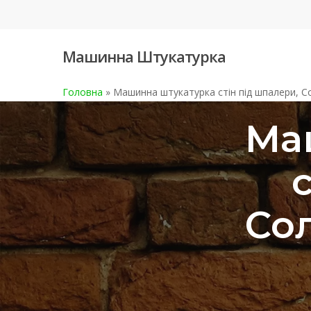
Skip
to
main
Машинна Штукатурка
content
Головна
»
Машинна штукатурка стін під шпалери, С
Ма
Со