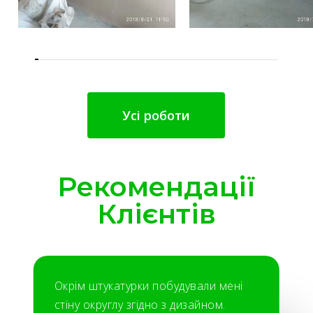
Усі роботи
Рекомендації
Клієнтів
Окрім штукатурки побудували мені
стіну округлу згідно з дизайном.