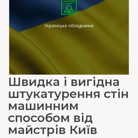
Ми працюємо на
сертифікованих
штукатурних станціях
вітчизняного виробника
Українське обладнання
Швидка і вигідна
штукатурення стін
машинним
способом від
майстрів Київ