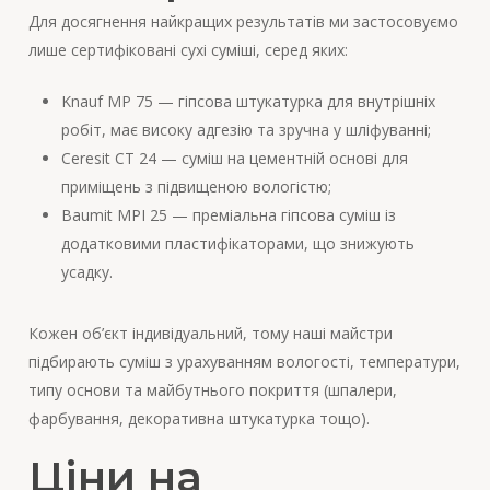
Для досягнення найкращих результатів ми застосовуємо
лише сертифіковані сухі суміші, серед яких:
Knauf MP 75 — гіпсова штукатурка для внутрішніх
робіт, має високу адгезію та зручна у шліфуванні;
Ceresit CT 24 — суміш на цементній основі для
приміщень з підвищеною вологістю;
Baumit MPI 25 — преміальна гіпсова суміш із
додатковими пластифікаторами, що знижують
усадку.
Кожен об’єкт індивідуальний, тому наші майстри
підбирають суміш з урахуванням вологості, температури,
типу основи та майбутнього покриття (шпалери,
фарбування, декоративна штукатурка тощо).
Ціни на