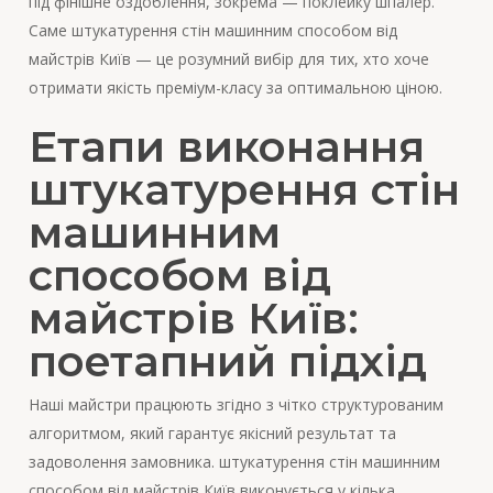
під фінішне оздоблення, зокрема — поклейку шпалер.
Саме штукатурення стін машинним способом від
майстрів Київ — це розумний вибір для тих, хто хоче
отримати якість преміум-класу за оптимальною ціною.
Етапи виконання
штукатурення стін
машинним
способом від
майстрів Київ:
поетапний підхід
Наші майстри працюють згідно з чітко структурованим
алгоритмом, який гарантує якісний результат та
задоволення замовника. штукатурення стін машинним
способом від майстрів Київ виконується у кілька