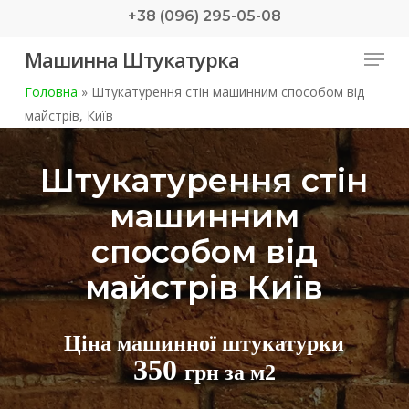
Skip
+38 (096) 295-05-08
to
Menu
Машинна Штукатурка
main
content
Головна
»
Штукатурення стін машинним способом від
майстрів, Київ
Штукатурення стін
машинним
способом від
майстрів Київ
Ціна машинної штукатурки
350
грн за м2