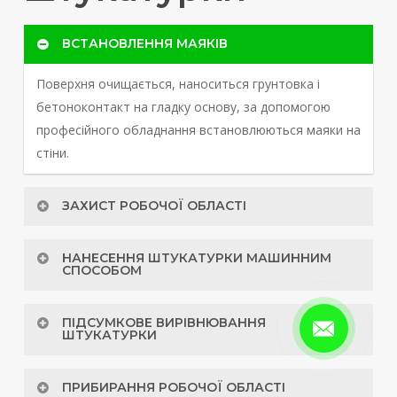
ВСТАНОВЛЕННЯ МАЯКІВ
Поверхня очищається, наноситься грунтовка і
бетоноконтакт на гладку основу, за допомогою
професійного обладнання встановлюються маяки на
стіни.
ЗАХИСТ РОБОЧОЇ ОБЛАСТІ
З використанням плівки захищаються від
НАНЕСЕННЯ ШТУКАТУРКИ МАШИННИМ
забруднення вікна, вентиляція та інші крихкі
СПОСОБОМ
матеріали.
Штукатурна станція підключається і налаштовується
ПІДСУМКОВЕ ВИРІВНЮВАННЯ
під потреби об’єкта. Після налаштування наноситься
ШТУКАТУРКИ
розчин на поверхню.
Штукатурка вирівнюється спеціальним правилом,
ПРИБИРАННЯ РОБОЧОЇ ОБЛАСТІ