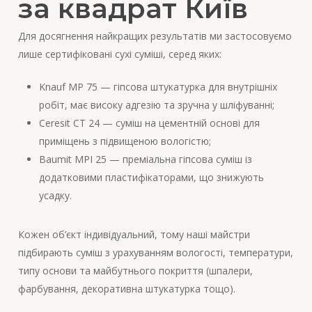
за квадрат Київ
Для досягнення найкращих результатів ми застосовуємо
лише сертифіковані сухі суміші, серед яких:
Knauf MP 75 — гіпсова штукатурка для внутрішніх
робіт, має високу адгезію та зручна у шліфуванні;
Ceresit CT 24 — суміш на цементній основі для
приміщень з підвищеною вологістю;
Baumit MPI 25 — преміальна гіпсова суміш із
додатковими пластифікаторами, що знижують
усадку.
Кожен об’єкт індивідуальний, тому наші майстри
підбирають суміш з урахуванням вологості, температури,
типу основи та майбутнього покриття (шпалери,
фарбування, декоративна штукатурка тощо).