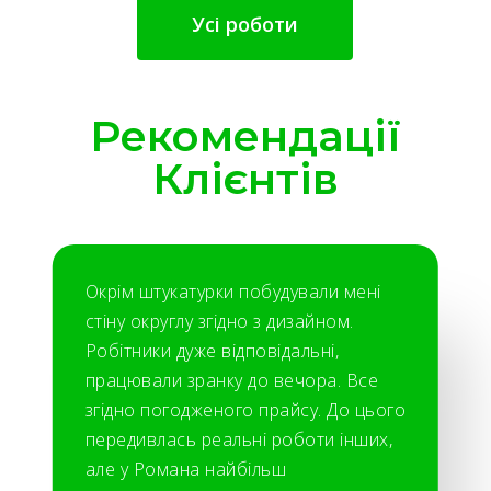
Усі роботи
Рекомендації
Клієнтів
Окрім штукатурки побудували мені
стіну округлу згідно з дизайном.
Робітники дуже відповідальні,
працювали зранку до вечора. Все
згідно погодженого прайсу. До цього
передивлась реальні роботи інших,
але у Романа найбільш