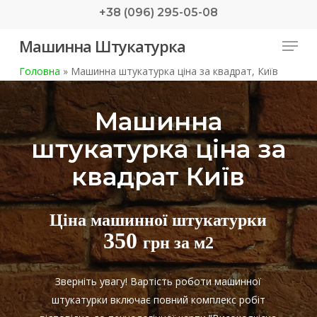
Skip
+38 (096) 295-05-08
to
Menu
Машинна Штукатурка
main
content
Головна
»
Машинна штукатурка ціна за квадрат, Київ
Машинна
штукатурка ціна за
квадрат Київ
Ціна машинної штукатурки
350
грн за м2
Зверніть увагу! Вартість роботи машинної
штукатурки включає повний комплекс робіт