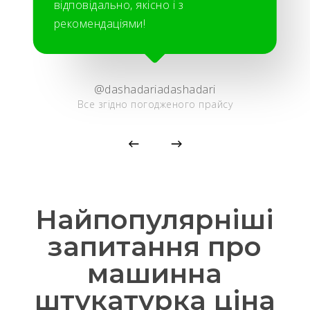
відповідально, якісно і з
рекомендаціями!
@dashadariadashadari
Все згідно погодженого прайсу
Найпопулярніші
запитання про
машинна
штукатурка ціна