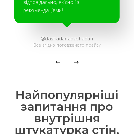
відповідально, якісно і з
рекомендаціями!
@dashadariadashadari
Все згідно погодженого прайсу
Найпопулярніші
запитання про
внутрішня
штукатурка стін,