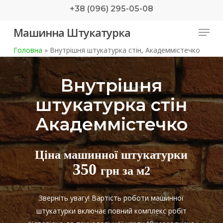
Skip
+38 (096) 295-05-08
to
Menu
Машинна Штукатурка
main
content
Головна
»
Внутрішня штукатурка стін, Академмістечко
Внутрішня
штукатурка стін
Академмістечко
Ціна машинної штукатурки
350
грн за м2
Зверніть увагу! Вартість роботи машинної
штукатурки включає повний комплекс робіт