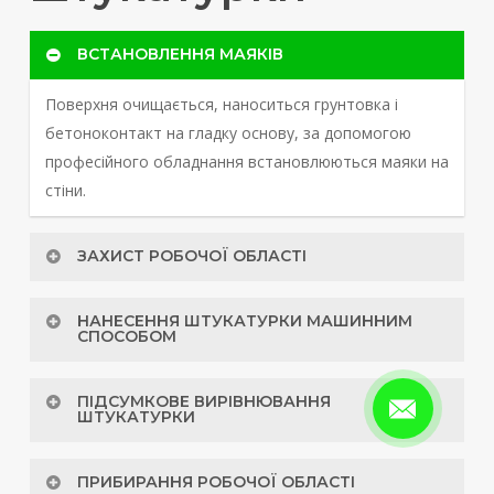
ВСТАНОВЛЕННЯ МАЯКІВ
Поверхня очищається, наноситься грунтовка і
бетоноконтакт на гладку основу, за допомогою
професійного обладнання встановлюються маяки на
стіни.
ЗАХИСТ РОБОЧОЇ ОБЛАСТІ
З використанням плівки захищаються від
НАНЕСЕННЯ ШТУКАТУРКИ МАШИННИМ
забруднення вікна, вентиляція та інші крихкі
СПОСОБОМ
матеріали.
Штукатурна станція підключається і налаштовується
ПІДСУМКОВЕ ВИРІВНЮВАННЯ
під потреби об’єкта. Після налаштування наноситься
ШТУКАТУРКИ
розчин на поверхню.
Штукатурка вирівнюється спеціальним правилом,
ПРИБИРАННЯ РОБОЧОЇ ОБЛАСТІ