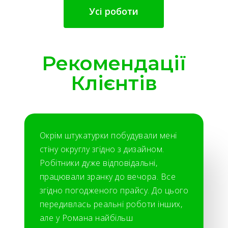
Усі роботи
Рекомендації
Клієнтів
Окрім штукатурки побудували мені
стіну округлу згідно з дизайном.
Робітники дуже відповідальні,
працювали зранку до вечора. Все
згідно погодженого прайсу. До цього
передивлась реальні роботи інших,
але у Романа найбільш