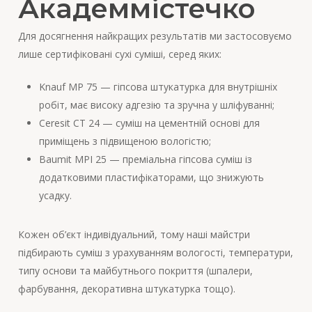
Академмістечко
Для досягнення найкращих результатів ми застосовуємо
лише сертифіковані сухі суміші, серед яких:
Knauf MP 75 — гіпсова штукатурка для внутрішніх
робіт, має високу адгезію та зручна у шліфуванні;
Ceresit CT 24 — суміш на цементній основі для
приміщень з підвищеною вологістю;
Baumit MPI 25 — преміальна гіпсова суміш із
додатковими пластифікаторами, що знижують
усадку.
Кожен об’єкт індивідуальний, тому наші майстри
підбирають суміш з урахуванням вологості, температури,
типу основи та майбутнього покриття (шпалери,
фарбування, декоративна штукатурка тощо).