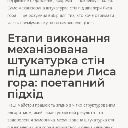
під фінішне оздоблення, зокрема — поклейку шпалер.
Саме механізована штукатурка стін під шпалери Лиса
гора — це розумний вибір для тих, хто хоче отримати
якість преміум-класу за оптимальною ціною.
Етапи виконання
механізована
штукатурка стін
під шпалери Лиса
гора: поетапний
підхід
Наші майстри працюють згідно з чітко структурованим
алгоритмом, який гарантує якісний результат та
задоволення замовника. механізована штукатурка стін
під шпалери Лиса гора виконується у кілька ключових