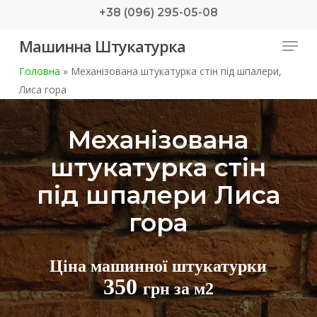
Skip
+38 (096) 295-05-08
to
Menu
Машинна Штукатурка
main
content
Головна
»
Механізована штукатурка стін під шпалери,
Лиса гора
Механізована
штукатурка стін
під шпалери Лиса
гора
Ціна машинної штукатурки
350
грн за м2