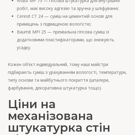
Knauf MP 75 — гіпсова штукатурка для внутрішніх
робіт, має високу адгезію та зручна у шліфуванні;
Ceresit CT 24 — суміш на цементній основі для
приміщень з підвищеною вологістю;
Baumit MPI 25 — преміальна гіпсова суміш із
додатковими пластифікаторами, що знижують
усадку.
Кожен об’єкт індивідуальний, тому наші майстри
підбирають суміш з урахуванням вологості, температури,
типу основи та майбутнього покриття (шпалери,
фарбування, декоративна штукатурка тощо).
Ціни на
механізована
штукатурка стін