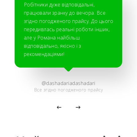
Робітники дуже відповідальні,
працювали зранку до вечора. Все
згідно погодженого прайсу. До цього
передивлась реальні роботи інших,
але у Романа найбільш
відповідально, якісно і з
рекомендаціями!
@dashadariadashadari
Все згідно погодженого прайсу