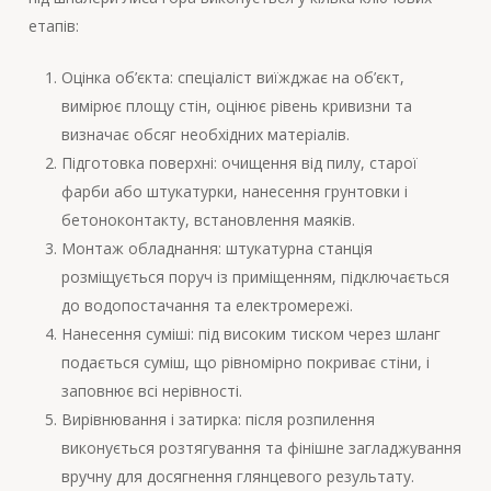
етапів:
Оцінка об’єкта: спеціаліст виїжджає на об’єкт,
вимірює площу стін, оцінює рівень кривизни та
визначає обсяг необхідних матеріалів.
Підготовка поверхні: очищення від пилу, старої
фарби або штукатурки, нанесення грунтовки і
бетоноконтакту, встановлення маяків.
Монтаж обладнання: штукатурна станція
розміщується поруч із приміщенням, підключається
до водопостачання та електромережі.
Нанесення суміші: під високим тиском через шланг
подається суміш, що рівномірно покриває стіни, і
заповнює всі нерівності.
Вирівнювання і затирка: після розпилення
виконується розтягування та фінішне загладжування
вручну для досягнення глянцевого результату.