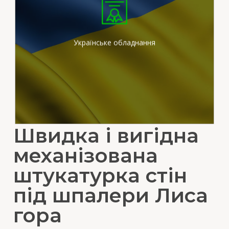
Ми працюємо на
сертифікованих
штукатурних станціях
вітчизняного виробника
Українське обладнання
Швидка і вигідна
механізована
штукатурка стін
під шпалери Лиса
гора