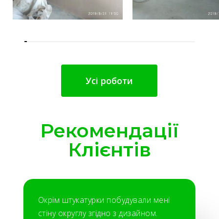
Усі роботи
Рекомендації
Клієнтів
Окрім штукатурки побудували мені
стіну округлу згідно з дизайном.