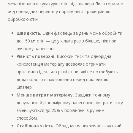
механізована штукатурка стін під шпалери Лиса гора має
ряд очевидних переваг у порівнянні з традиційною
обробкою стін:
Швидкість.
Один фахівець за день може обробити
до 150 м² стін — це у кілька разів більше, ніж при
ручному нанесенні.
Рівність поверхні.
Високий тиск та однорідна
консистенція матеріалу дозволяє отримати
практично ідеально рівні стіни, які не потребують
додаткового шпаклювання перед поклейкою
шпалер.
Менше витрат матеріалу.
Завдяки точному
дозуванню й рівномірному нанесенню, витрати гіпсу
зменшуються до 25% у порівнянні з ручним
способом.
Стабільна якість.
Обладнання виключає людський