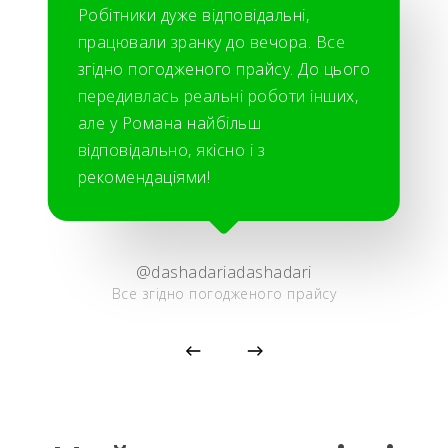
Робітники дуже відповідальні,
працювали зранку до вечора. Все
згідно погодженого прайсу. До цього
передивлась реальні роботи інших,
але у Романа найбільш
відповідально, якісно і з
рекомендаціями!
@dashadariadashadari
Все згідно погодженого прайсу