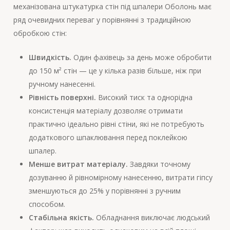
механізована штукатурка стін під шпалери Оболонь має
ряд очевидних переваг у порівнянні з традиційною
обробкою стін:
Швидкість.
Один фахівець за день може обробити
до 150 м² стін — це у кілька разів більше, ніж при
ручному нанесенні.
Рівність поверхні.
Високий тиск та однорідна
консистенція матеріалу дозволяє отримати
практично ідеально рівні стіни, які не потребують
додаткового шпаклювання перед поклейкою
шпалер.
Менше витрат матеріалу.
Завдяки точному
дозуванню й рівномірному нанесенню, витрати гіпсу
зменшуються до 25% у порівнянні з ручним
способом.
Стабільна якість.
Обладнання виключає людський