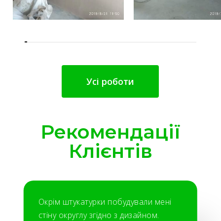
Усі роботи
Рекомендації
Клієнтів
Окрім штукатурки побудували мені
стіну округлу згідно з дизайном.