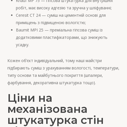
Knauf MP 75 — гіпсова штукатурка для внутрішніх
робіт, має високу адгезію та зручна у шліфуванні;
Ceresit CT 24 — суміш на цементній основі для
приміщень з підвищеною вологістю;
Baumit MPI 25 — преміальна гіпсова суміш із
додатковими пластифікаторами, що знижують
усадку.
Кожен об’єкт індивідуальний, тому наші майстри
підбирають суміш з урахуванням вологості, температури,
типу основи та майбутнього покриття (шпалери,
фарбування, декоративна штукатурка тощо).
Ціни на
механізована
штукатурка стін