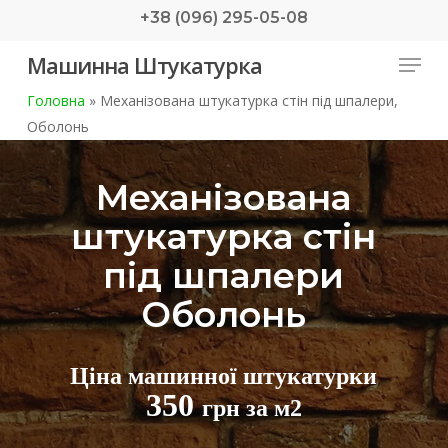
Skip
+38 (096) 295-05-08
to
Menu
Машинна Штукатурка
main
content
Головна
»
Механізована штукатурка стін під шпалери,
Оболонь
Механізована
штукатурка стін
під шпалери
Оболонь
Ціна машинної штукатурки
350
грн за м2