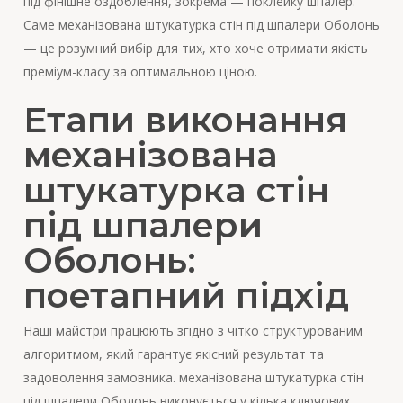
під фінішне оздоблення, зокрема — поклейку шпалер.
Саме механізована штукатурка стін під шпалери Оболонь
— це розумний вибір для тих, хто хоче отримати якість
преміум-класу за оптимальною ціною.
Етапи виконання
механізована
штукатурка стін
під шпалери
Оболонь:
поетапний підхід
Наші майстри працюють згідно з чітко структурованим
алгоритмом, який гарантує якісний результат та
задоволення замовника. механізована штукатурка стін
під шпалери Оболонь виконується у кілька ключових