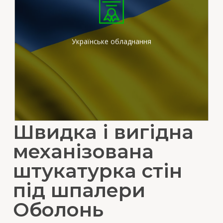
Ми працюємо на
сертифікованих
штукатурних станціях
вітчизняного виробника
Українське обладнання
Швидка і вигідна
механізована
штукатурка стін
під шпалери
Оболонь