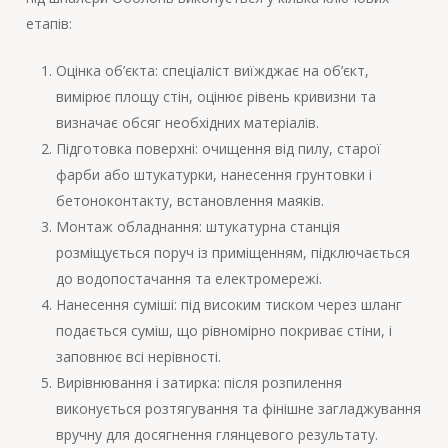
етапів:
Оцінка об’єкта: спеціаліст виїжджає на об’єкт,
вимірює площу стін, оцінює рівень кривизни та
визначає обсяг необхідних матеріалів.
Підготовка поверхні: очищення від пилу, старої
фарби або штукатурки, нанесення грунтовки і
бетоноконтакту, встановлення маяків.
Монтаж обладнання: штукатурна станція
розміщується поруч із приміщенням, підключається
до водопостачання та електромережі.
Нанесення суміші: під високим тиском через шланг
подається суміш, що рівномірно покриває стіни, і
заповнює всі нерівності.
Вирівнювання і затирка: після розпилення
виконується розтягування та фінішне загладжування
вручну для досягнення глянцевого результату.