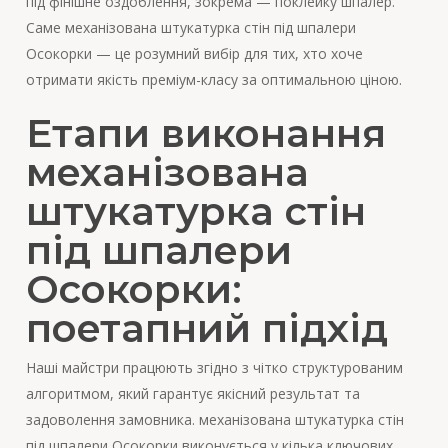
під фінішне оздоблення, зокрема — поклейку шпалер.
Саме механізована штукатурка стін під шпалери
Осокорки — це розумний вибір для тих, хто хоче
отримати якість преміум-класу за оптимальною ціною.
Етапи виконання
механізована
штукатурка стін
під шпалери
Осокорки:
поетапний підхід
Наші майстри працюють згідно з чітко структурованим
алгоритмом, який гарантує якісний результат та
задоволення замовника. механізована штукатурка стін
під шпалери Осокорки виконується у кілька ключових