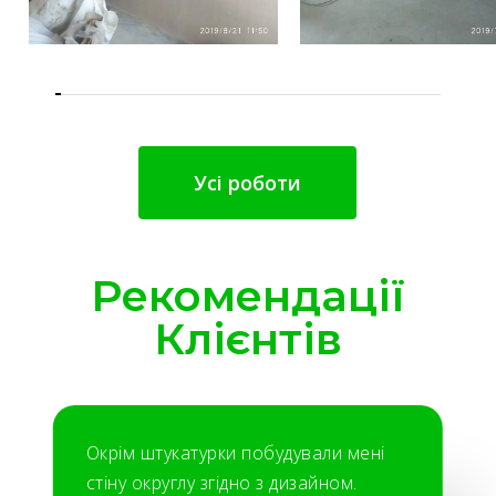
Усі роботи
Рекомендації
Клієнтів
Окрім штукатурки побудували мені
стіну округлу згідно з дизайном.