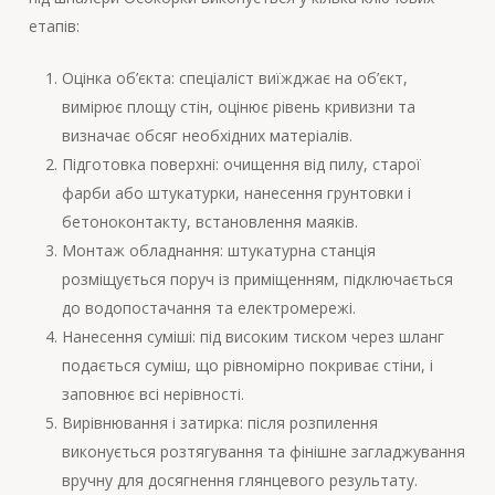
етапів:
Оцінка об’єкта: спеціаліст виїжджає на об’єкт,
вимірює площу стін, оцінює рівень кривизни та
визначає обсяг необхідних матеріалів.
Підготовка поверхні: очищення від пилу, старої
фарби або штукатурки, нанесення грунтовки і
бетоноконтакту, встановлення маяків.
Монтаж обладнання: штукатурна станція
розміщується поруч із приміщенням, підключається
до водопостачання та електромережі.
Нанесення суміші: під високим тиском через шланг
подається суміш, що рівномірно покриває стіни, і
заповнює всі нерівності.
Вирівнювання і затирка: після розпилення
виконується розтягування та фінішне загладжування
вручну для досягнення глянцевого результату.