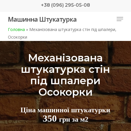
Skip
+38 (096) 295-05-08
to
Menu
Машинна Штукатурка
main
content
Головна
»
Механізована штукатурка стін під шпалери,
Осокорки
Механізована
штукатурка стін
під шпалери
Осокорки
Ціна машинної штукатурки
350
грн за м2