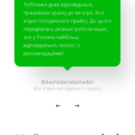
Робітники дуже відповідальні,
працювали зранку до вечора. Все
згідно погодженого прайсу. До цього
передивлась реальні роботи інших,
але у Романа найбільш
відповідально, якісно і з
рекомендаціями!
@dashadariadashadari
Все згідно погодженого прайсу