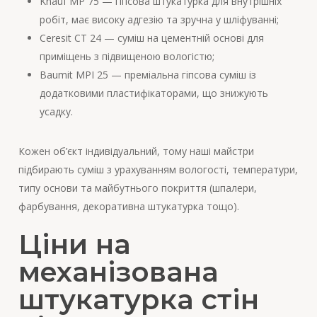
Knauf MP 75 — гіпсова штукатурка для внутрішніх
робіт, має високу адгезію та зручна у шліфуванні;
Ceresit CT 24 — суміш на цементній основі для
приміщень з підвищеною вологістю;
Baumit MPI 25 — преміальна гіпсова суміш із
додатковими пластифікаторами, що знижують
усадку.
Кожен об’єкт індивідуальний, тому наші майстри
підбирають суміш з урахуванням вологості, температури,
типу основи та майбутнього покриття (шпалери,
фарбування, декоративна штукатурка тощо).
Ціни на
механізована
штукатурка стін