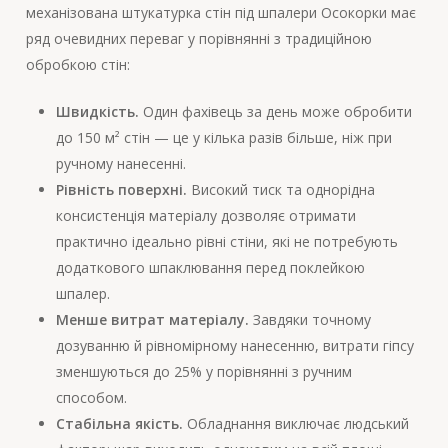
механізована штукатурка стін під шпалери Осокорки має
ряд очевидних переваг у порівнянні з традиційною
обробкою стін:
Швидкість.
Один фахівець за день може обробити
до 150 м² стін — це у кілька разів більше, ніж при
ручному нанесенні.
Рівність поверхні.
Високий тиск та однорідна
консистенція матеріалу дозволяє отримати
практично ідеально рівні стіни, які не потребують
додаткового шпаклювання перед поклейкою
шпалер.
Менше витрат матеріалу.
Завдяки точному
дозуванню й рівномірному нанесенню, витрати гіпсу
зменшуються до 25% у порівнянні з ручним
способом.
Стабільна якість.
Обладнання виключає людський