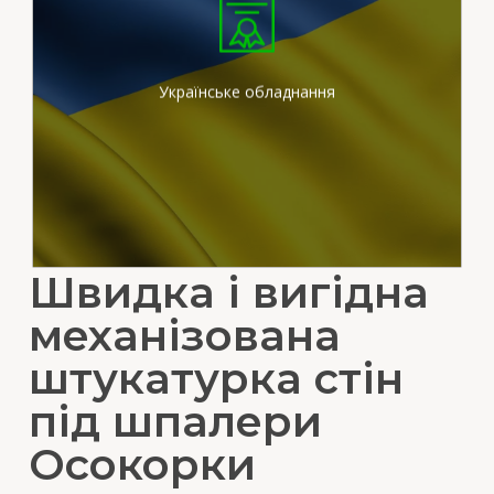
Ми працюємо на
сертифікованих
штукатурних станціях
вітчизняного виробника
Українське обладнання
Швидка і вигідна
механізована
штукатурка стін
під шпалери
Осокорки