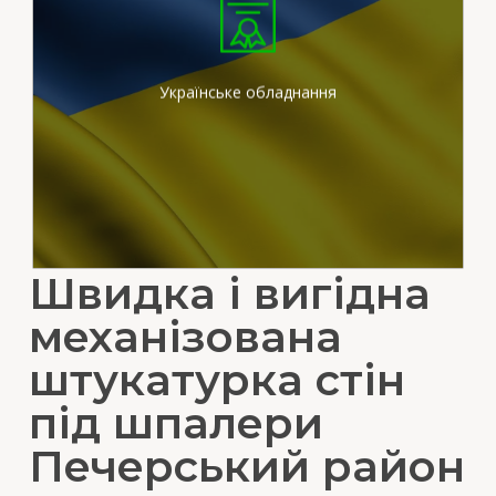
Ми працюємо на
сертифікованих
штукатурних станціях
вітчизняного виробника
Українське обладнання
Швидка і вигідна
механізована
штукатурка стін
під шпалери
Печерський район