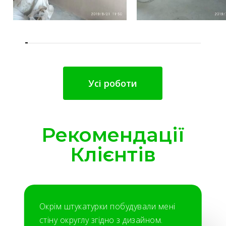
Усі роботи
Рекомендації
Клієнтів
Окрім штукатурки побудували мені
стіну округлу згідно з дизайном.