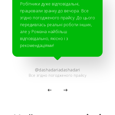
Робітники дуже відповідальні,
працювали зранку до вечора. Все
згідно погодженого прайсу. До цього
передивлась реальні роботи інших,
але у Романа найбільш
відповідально, якісно і з
рекомендаціями!
@dashadariadashadari
Все згідно погодженого прайсу