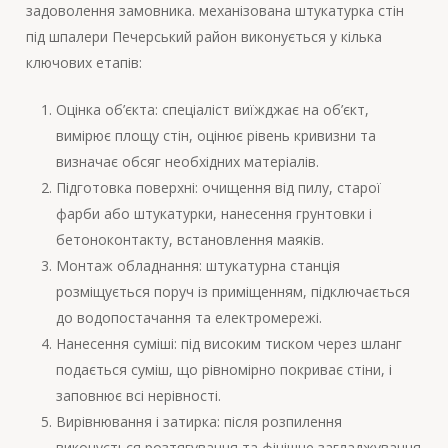
задоволення замовника. механізована штукатурка стін
під шпалери Печерський район виконується у кілька
ключових етапів:
Оцінка об’єкта: спеціаліст виїжджає на об’єкт,
вимірює площу стін, оцінює рівень кривизни та
визначає обсяг необхідних матеріалів.
Підготовка поверхні: очищення від пилу, старої
фарби або штукатурки, нанесення грунтовки і
бетоноконтакту, встановлення маяків.
Монтаж обладнання: штукатурна станція
розміщується поруч із приміщенням, підключається
до водопостачання та електромережі.
Нанесення суміші: під високим тиском через шланг
подається суміш, що рівномірно покриває стіни, і
заповнює всі нерівності.
Вирівнювання і затирка: після розпилення
виконується розтягування та фінішне загладжування