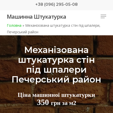
Skip
+38 (096) 295-05-08
to
Menu
Машинна Штукатурка
main
content
Головна
»
Механізована штукатурка стін під шпалери,
Печерський район
Механізована
штукатурка стін
під шпалери
Печерський район
Ціна машинної штукатурки
350
грн за м2