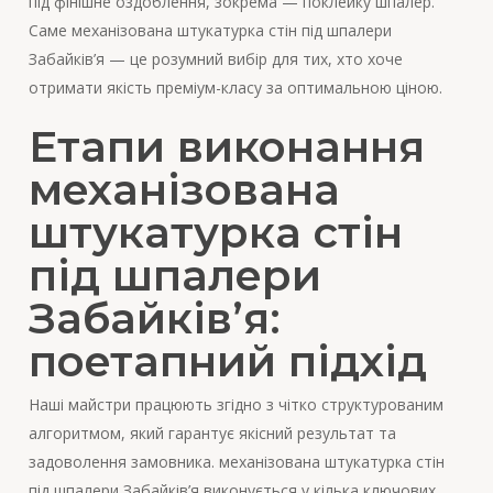
під фінішне оздоблення, зокрема — поклейку шпалер.
Саме механізована штукатурка стін під шпалери
Забайків’я — це розумний вибір для тих, хто хоче
отримати якість преміум-класу за оптимальною ціною.
Етапи виконання
механізована
штукатурка стін
під шпалери
Забайків’я:
поетапний підхід
Наші майстри працюють згідно з чітко структурованим
алгоритмом, який гарантує якісний результат та
задоволення замовника. механізована штукатурка стін
під шпалери Забайків’я виконується у кілька ключових