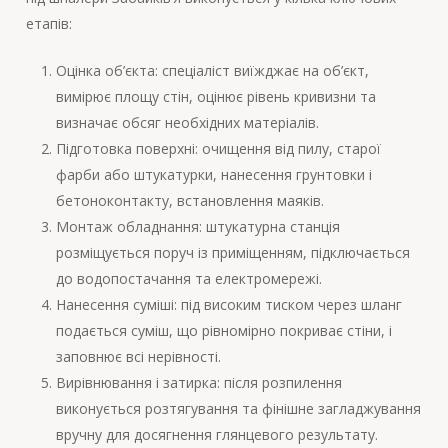
етапів:
Оцінка об’єкта: спеціаліст виїжджає на об’єкт,
вимірює площу стін, оцінює рівень кривизни та
визначає обсяг необхідних матеріалів.
Підготовка поверхні: очищення від пилу, старої
фарби або штукатурки, нанесення грунтовки і
бетоноконтакту, встановлення маяків.
Монтаж обладнання: штукатурна станція
розміщується поруч із приміщенням, підключається
до водопостачання та електромережі.
Нанесення суміші: під високим тиском через шланг
подається суміш, що рівномірно покриває стіни, і
заповнює всі нерівності.
Вирівнювання і затирка: після розпилення
виконується розтягування та фінішне загладжування
вручну для досягнення глянцевого результату.