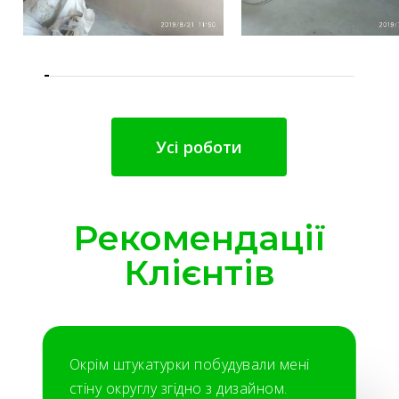
Усі роботи
Рекомендації
Клієнтів
Окрім штукатурки побудували мені
стіну округлу згідно з дизайном.