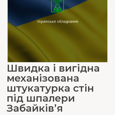
Ми працюємо на
сертифікованих
штукатурних станціях
вітчизняного виробника
Українське обладнання
Швидка і вигідна
механізована
штукатурка стін
під шпалери
Забайків’я