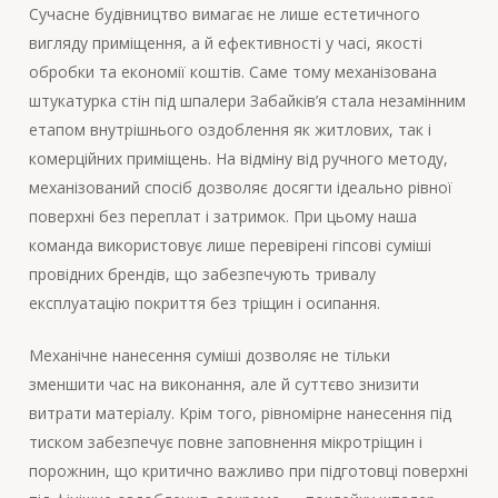
Сучасне будівництво вимагає не лише естетичного
вигляду приміщення, а й ефективності у часі, якості
обробки та економії коштів. Саме тому механізована
штукатурка стін під шпалери Забайків’я стала незамінним
етапом внутрішнього оздоблення як житлових, так і
комерційних приміщень. На відміну від ручного методу,
механізований спосіб дозволяє досягти ідеально рівної
поверхні без переплат і затримок. При цьому наша
команда використовує лише перевірені гіпсові суміші
провідних брендів, що забезпечують тривалу
експлуатацію покриття без тріщин і осипання.
Механічне нанесення суміші дозволяє не тільки
зменшити час на виконання, але й суттєво знизити
витрати матеріалу. Крім того, рівномірне нанесення під
тиском забезпечує повне заповнення мікротріщин і
порожнин, що критично важливо при підготовці поверхні