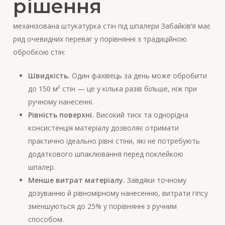
рішення
механізована штукатурка стін під шпалери Забайків’я має
ряд очевидних переваг у порівнянні з традиційною
обробкою стін:
Швидкість.
Один фахівець за день може обробити
до 150 м² стін — це у кілька разів більше, ніж при
ручному нанесенні.
Рівність поверхні.
Високий тиск та однорідна
консистенція матеріалу дозволяє отримати
практично ідеально рівні стіни, які не потребують
додаткового шпаклювання перед поклейкою
шпалер.
Менше витрат матеріалу.
Завдяки точному
дозуванню й рівномірному нанесенню, витрати гіпсу
зменшуються до 25% у порівнянні з ручним
способом.