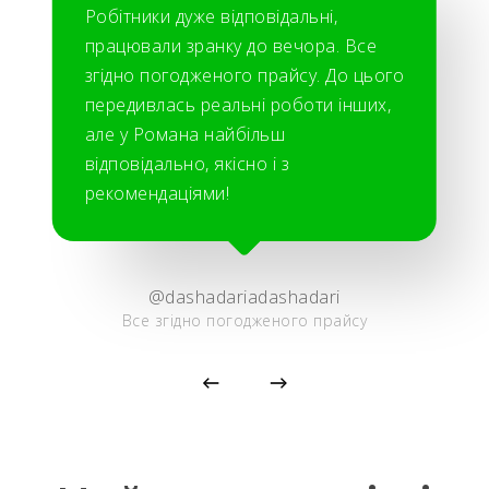
Робітники дуже відповідальні,
працювали зранку до вечора. Все
згідно погодженого прайсу. До цього
передивлась реальні роботи інших,
але у Романа найбільш
відповідально, якісно і з
рекомендаціями!
@dashadariadashadari
Все згідно погодженого прайсу