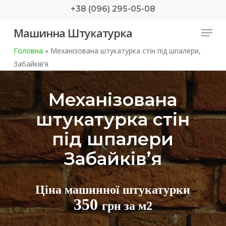
Skip
+38 (096) 295-05-08
to
Menu
Машинна Штукатурка
main
content
Головна
»
Механізована штукатурка стін під шпалери,
Забайків’я
Механізована
штукатурка стін
під шпалери
Забайків’я
Ціна машинної штукатурки
350
грн за м2