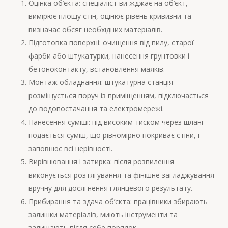
Оцінка об’єкта: спеціаліст виїжджає на об’єкт,
вимірює площу стін, оцінює рівень кривизни та
визначає обсяг необхідних матеріалів.
Підготовка поверхні: очищення від пилу, старої
фарби або штукатурки, нанесення грунтовки і
бетоноконтакту, встановлення маяків.
Монтаж обладнання: штукатурна станція
розміщується поруч із приміщенням, підключається
до водопостачання та електромережі.
Нанесення суміші: під високим тиском через шланг
подається суміш, що рівномірно покриває стіни, і
заповнює всі нерівності.
Вирівнювання і затирка: після розпилення
виконується розтягування та фінішне загладжування
вручну для досягнення глянцевого результату.
Прибирання та здача об’єкта: працівники збирають
залишки матеріалів, миють інструменти та
залишають після себе порядок.