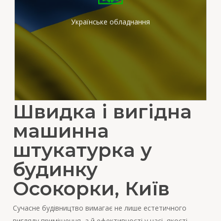
штукатурних станціях
вітчизняного виробника
Українське обладнання
Швидка і вигідна
машинна
штукатурка у
будинку
Осокорки, Київ
Сучасне будівництво вимагає не лише естетичного
вигляду приміщення, а й ефективності у часі, якості