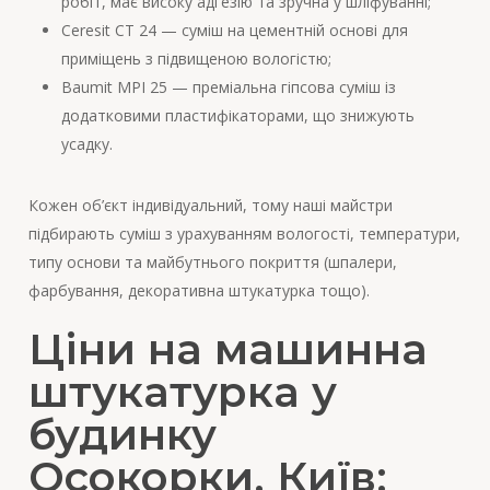
робіт, має високу адгезію та зручна у шліфуванні;
Ceresit CT 24 — суміш на цементній основі для
приміщень з підвищеною вологістю;
Baumit MPI 25 — преміальна гіпсова суміш із
додатковими пластифікаторами, що знижують
усадку.
Кожен об’єкт індивідуальний, тому наші майстри
підбирають суміш з урахуванням вологості, температури,
типу основи та майбутнього покриття (шпалери,
фарбування, декоративна штукатурка тощо).
Ціни на машинна
штукатурка у
будинку
Осокорки, Київ: