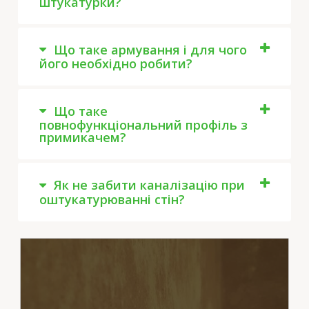
штукатурки?
Що таке армування і для чого
його необхідно робити?
Що таке
повнофункціональний профіль з
примикачем?
Як не забити каналізацію при
оштукатурюванні стін?