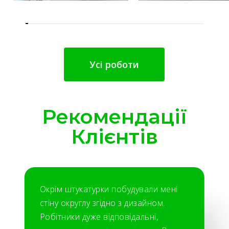
Усі роботи
Рекомендації
Клієнтів
Окрім штукатурки побудували мені
стіну округлу згідно з дизайном.
Робітники дуже відповідальні,