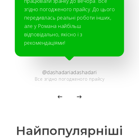
працювали зранку до вечора. Все
згідно погодженого прайсу. До цього
передивлась реальні роботи інших,
але у Романа найбільш
відповідально, якісно і з
рекомендаціями!
@dashadariadashadari
Все згідно погодженого прайсу
Найпопулярніші