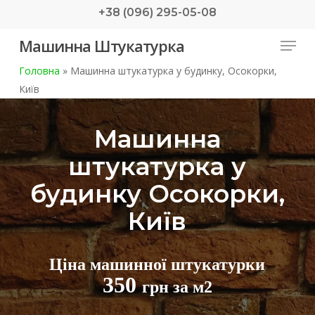
Skip
+38 (096) 295-05-08
to
Menu
Машинна Штукатурка
main
content
Головна
»
Машинна штукатурка у будинку, Осокорки,
Київ
Машинна
штукатурка у
будинку Осокорки,
Київ
Ціна машинної штукатурки
350
грн за м2