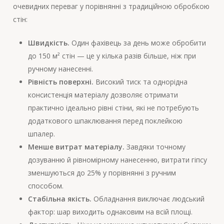
очевидних переваг у порівнянні з традиційною обробкою
стін:
Швидкість.
Один фахівець за день може обробити
до 150 м² стін — це у кілька разів більше, ніж при
ручному нанесенні.
Рівність поверхні.
Високий тиск та однорідна
консистенція матеріалу дозволяє отримати
практично ідеально рівні стіни, які не потребують
додаткового шпаклювання перед поклейкою
шпалер.
Менше витрат матеріалу.
Завдяки точному
дозуванню й рівномірному нанесенню, витрати гіпсу
зменшуються до 25% у порівнянні з ручним
способом.
Стабільна якість.
Обладнання виключає людський
фактор: шар виходить однаковим на всій площі.