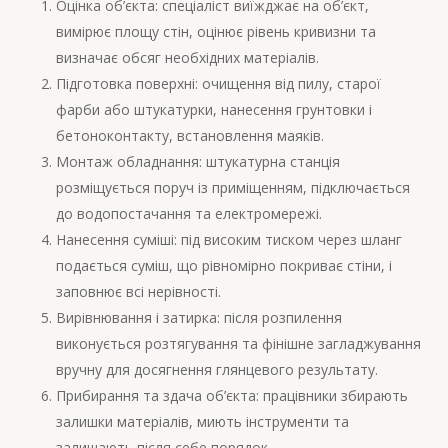
Оцінка об’єкта: спеціаліст виїжджає на об’єкт,
вимірює площу стін, оцінює рівень кривизни та
визначає обсяг необхідних матеріалів.
Підготовка поверхні: очищення від пилу, старої
фарби або штукатурки, нанесення грунтовки і
бетоноконтакту, встановлення маяків.
Монтаж обладнання: штукатурна станція
розміщується поруч із приміщенням, підключається
до водопостачання та електромережі.
Нанесення суміші: під високим тиском через шланг
подається суміш, що рівномірно покриває стіни, і
заповнює всі нерівності.
Вирівнювання і затирка: після розпилення
виконується розтягування та фінішне загладжування
вручну для досягнення глянцевого результату.
Прибирання та здача об’єкта: працівники збирають
залишки матеріалів, миють інструменти та
залишають після себе порядок.