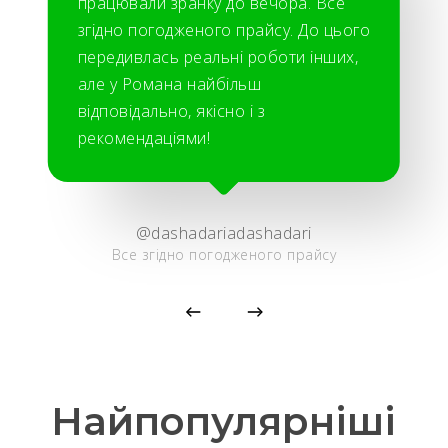
працювали зранку до вечора. Все
згідно погодженого прайсу. До цього
передивлась реальні роботи інших,
але у Романа найбільш
відповідально, якісно і з
рекомендаціями!
@dashadariadashadari
Все згідно погодженого прайсу
Найпопулярніші