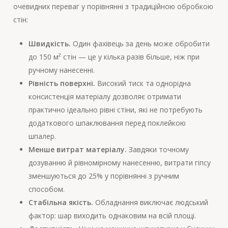
очевидних переваг у порівнянні з традиційною обробкою
стін:
Швидкість.
Один фахівець за день може обробити
до 150 м² стін — це у кілька разів більше, ніж при
ручному нанесенні.
Рівність поверхні.
Високий тиск та однорідна
консистенція матеріалу дозволяє отримати
практично ідеально рівні стіни, які не потребують
додаткового шпаклювання перед поклейкою
шпалер.
Менше витрат матеріалу.
Завдяки точному
дозуванню й рівномірному нанесенню, витрати гіпсу
зменшуються до 25% у порівнянні з ручним
способом.
Стабільна якість.
Обладнання виключає людський
фактор: шар виходить однаковим на всій площі.