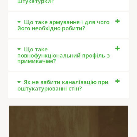
штукатурки?
Що таке армування і для чого
його необхідно робити?
Що таке
повнофункціональний профіль з
примикачем?
Як не забити каналізацію при
оштукатурюванні стін?