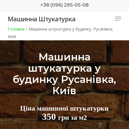
Skip
+38 (096) 295-05-08
to
Menu
Машинна Штукатурка
main
content
Головна
»
Машинна штукатурка у будинку, Русанівка,
Київ
Машинна
штукатурка у
будинку Русанівка,
Київ
Ціна машинної штукатурки
350
грн за м2