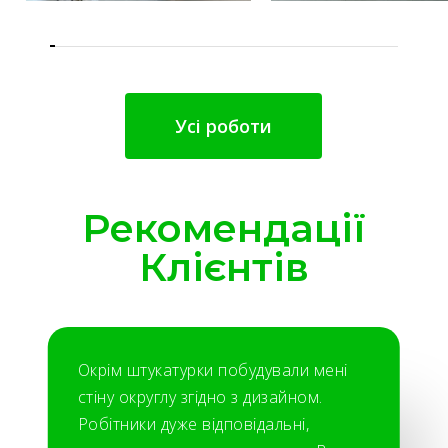
Усі роботи
Рекомендації
Клієнтів
Окрім штукатурки побудували мені
стіну округлу згідно з дизайном.
Робітники дуже відповідальні,