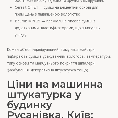
робіт, має високу адгезію та зручна у шліфуванні;
Ceresit CT 24 — суміш на цементній основі для
приміщень з підвищеною вологістю;
Baumit MPI 25 — преміальна гіпсова суміш із
додатковими пластифікаторами, що знижують
усадку.
Кожен об’єкт індивідуальний, тому наші майстри
підбирають суміш з урахуванням вологості, температури,
типу основи та майбутнього покриття (шпалери,
фарбування, декоративна штукатурка тощо).
Ціни на машинна
штукатурка у
будинку
Русанівка, Київ: