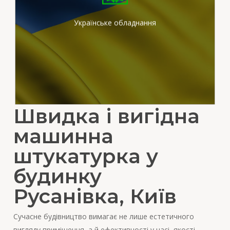
штукатурних станціях
вітчизняного виробника
Українське обладнання
Швидка і вигідна
машинна
штукатурка у
будинку
Русанівка, Київ
Сучасне будівництво вимагає не лише естетичного
вигляду приміщення, а й ефективності у часі, якості