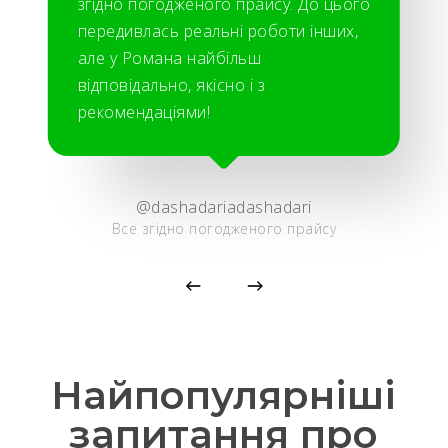
згідно погодженого прайсу. До цього
передивлась реальні роботи інших,
але у Романа найбільш
відповідально, якісно і з
рекомендаціями!
@dashadariadashadari
Все згідно погодженого прайсу
Найпопулярніші
запитання про