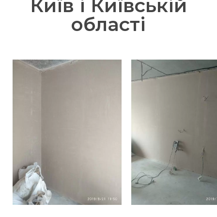
Київ і Київській
області