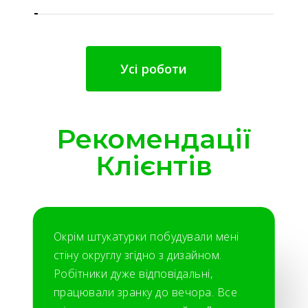
Усі роботи
Рекомендації
Клієнтів
Окрім штукатурки побудували мені
стіну округлу згідно з дизайном.
Робітники дуже відповідальні,
працювали зранку до вечора. Все