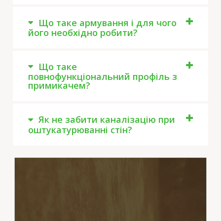
Що таке армування і для чого
його необхідно робити?
Що таке
повнофункціональний профіль з
примикачем?
Як не забити каналізацію при
оштукатурюванні стін?