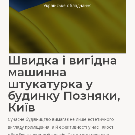
вітчизняного виробника
Українське обладнання
Швидка і вигідна
машинна
штукатурка у
будинку Позняки,
Київ
Сучасне будівництво вимагає не лише естетичного
вигляду приміщення, а й ефективності у часі, якості
обробки та економії коштів. Саме тому машинна