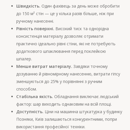
Швидкість.
Один фахівець за день може обробити
до 150 м² стін — це у кілька разів більше, ніж при
ручному нанесенні.
Рівність поверхні.
Високий тиск та однорідна
консистенція матеріалу дозволяє отримати
практично ідеально рівні стіни, які не потребують
додаткового шпаклювання перед поклейкою
шпалер.
Менше витрат матеріалу.
Завдяки точному
дозуванню й рівномірному нанесенню, витрати гіпсу
зменшуються до 25% у порівнянні з ручним
способом.
Стабільна якість.
Обладнання виключає людський
фактор: шар виходить однаковим на всій площі.
Доступність.
Ціни на машинна штукатурка у будинку
Позняки, Київ залишаються конкурентними, попри
використання професійної техніки.