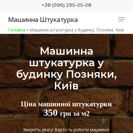
Skip
+38 (096) 295-05-08
to
Menu
Машинна Штукатурка
main
content
Головна
»
Машинна штукатурка у будинку, Позняки, Київ
Машинна
штукатурка у
будинку Позняки,
Київ
Ціна машинної штукатурки
350
грн за м2
Зверніть увагу! Вартість роботи машинної