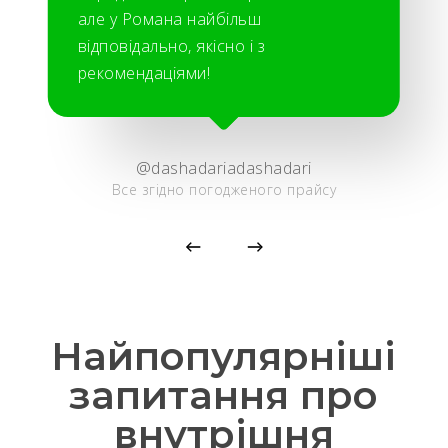
але у Романа найбільш
відповідально, якісно і з
рекомендаціями!
@dashadariadashadari
Все згідно погодженого прайсу
Найпопулярніші
запитання про
внутрішня