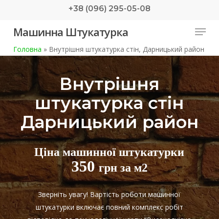
Skip
+38 (096) 295-05-08
to
Menu
Машинна Штукатурка
main
content
Головна
»
Внутрішня штукатурка стін, Дарницький район
Внутрішня
штукатурка стін
Дарницький район
Ціна машинної штукатурки
350
грн за м2
Зверніть увагу! Вартість роботи машинної
штукатурки включає повний комплекс робіт