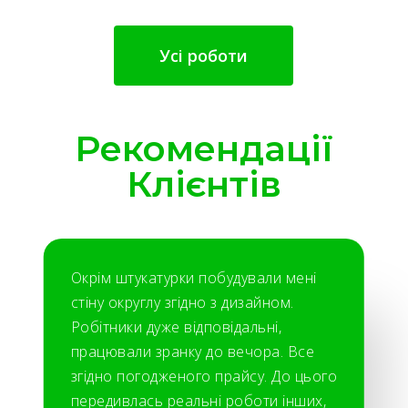
Усі роботи
Рекомендації
Клієнтів
Окрім штукатурки побудували мені
стіну округлу згідно з дизайном.
Робітники дуже відповідальні,
працювали зранку до вечора. Все
згідно погодженого прайсу. До цього
передивлась реальні роботи інших,