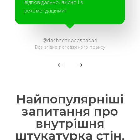
відповідально, якісно і з
рекомендаціями!
@dashadariadashadari
Все згідно погодженого прайсу
Найпопулярніші
запитання про
внутрішня
штукатурка стін,