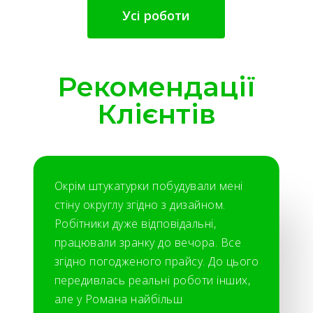
Усі роботи
Рекомендації
Клієнтів
Окрім штукатурки побудували мені
стіну округлу згідно з дизайном.
Робітники дуже відповідальні,
працювали зранку до вечора. Все
згідно погодженого прайсу. До цього
передивлась реальні роботи інших,
але у Романа найбільш