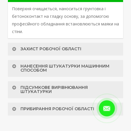
Поверхня очищається, наноситься грунтовка і
бетоноконтакт на гладку основу, за допомогою
професійного обладнання встановлюються маяки на
стіни.
ЗАХИСТ РОБОЧОЇ ОБЛАСТІ
З використанням плівки захищаються від
НАНЕСЕННЯ ШТУКАТУРКИ МАШИННИМ
забруднення вікна, вентиляція та інші крихкі
СПОСОБОМ
матеріали.
Штукатурна станція підключається і налаштовується
ПІДСУМКОВЕ ВИРІВНЮВАННЯ
під потреби об’єкта. Після налаштування наноситься
ШТУКАТУРКИ
розчин на поверхню.
Штукатурка вирівнюється спеціальним правилом,
ПРИБИРАННЯ РОБОЧОЇ ОБЛАСТІ
забирається зайвий шар. Видаляються маяки, в кінці
поверхня загладжується, для додання їй глянцевого
Ми заклеюємо вікна плівкою, знімаємо її, робимо
вигляду
прибирання у приміщенні