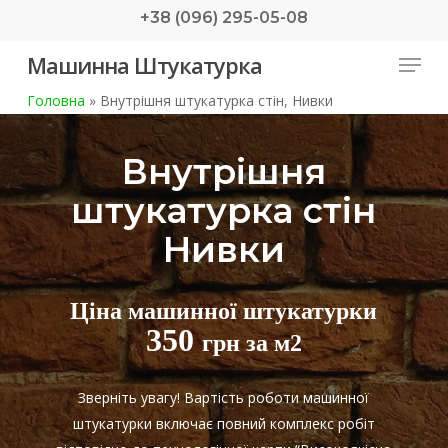
Skip
+38 (096) 295-05-08
to
Menu
Машинна Штукатурка
main
content
Головна
»
Внутрішня штукатурка стін, Нивки
Внутрішня
штукатурка стін
Нивки
Ціна машинної штукатурки
350
грн за м2
Зверніть увагу! Вартість роботи машинної
штукатурки включає повний комплекс робіт