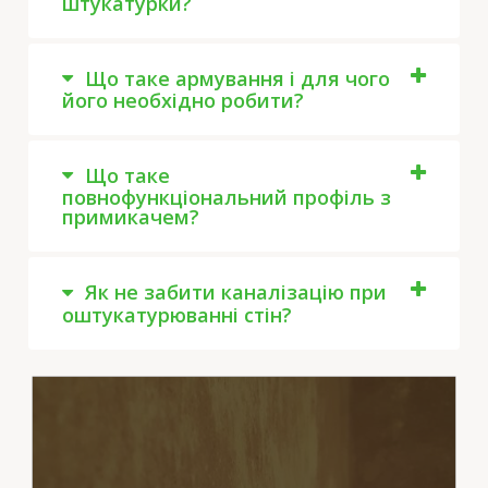
штукатурки?
Що таке армування і для чого
його необхідно робити?
Що таке
повнофункціональний профіль з
примикачем?
Як не забити каналізацію при
оштукатурюванні стін?