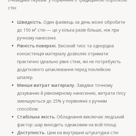
стін:
Швидкість.
Один фахівець за день може обробити
до 150 м² стін — це у кілька разів більше, ніж при
ручному нанесенні.
Рівність поверхні.
Високий тиск та однорідна
консистенція матеріалу дозволяє отримати
практично ідеально рівні стіни, які не потребують
додаткового шпаклювання перед поклейкою
шпалер.
Менше витрат матеріалу.
Завдяки точному
дозуванню й рівномірному нанесенню, витрати гіпсу
зменшуються до 25% у порівнянні з ручним
способом.
Стабільна якість.
Обладнання виключає людський
фактор: шар виходить однаковим на всій площі.
Доступність.
Ціни на внутрішня штукатурка стін