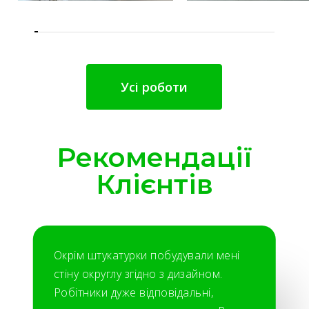
Усі роботи
Рекомендації
Клієнтів
Окрім штукатурки побудували мені
стіну округлу згідно з дизайном.
Робітники дуже відповідальні,