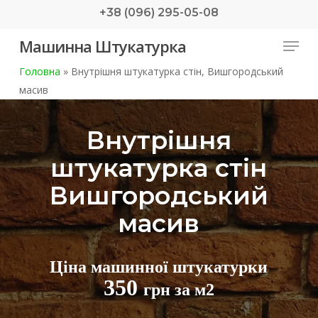
Skip
+38 (096) 295-05-08
to
Menu
Машинна Штукатурка
main
content
Головна
»
Внутрішня штукатурка стін, Вишгородський
масив
Внутрішня
штукатурка стін
Вишгородський
масив
Ціна машинної штукатурки
350
грн за м2