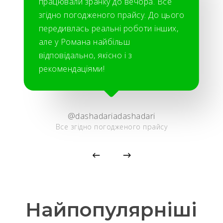
працювали зранку до вечора. Все
згідно погодженого прайсу. До цього
передивлась реальні роботи інших,
але у Романа найбільш
відповідально, якісно і з
рекомендаціями!
@dashadariadashadari
Все згідно погодженого прайсу
Найпопулярніші