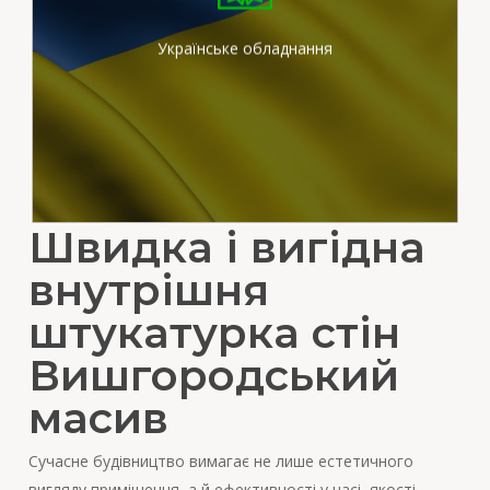
штукатурних станціях
вітчизняного виробника
Українське обладнання
Швидка і вигідна
внутрішня
штукатурка стін
Вишгородський
масив
Сучасне будівництво вимагає не лише естетичного
вигляду приміщення, а й ефективності у часі, якості