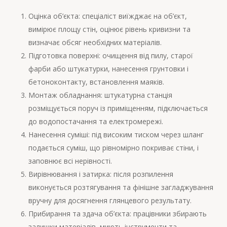
Оцінка об’єкта: спеціаліст виїжджає на об’єкт,
вимірює площу стін, оцінює рівень кривизни та
визначає обсяг необхідних матеріалів.
Підготовка поверхні: очищення від пилу, старої
фарби або штукатурки, нанесення грунтовки і
бетоноконтакту, встановлення маяків.
Монтаж обладнання: штукатурна станція
розміщується поруч із приміщенням, підключається
до водопостачання та електромережі.
Нанесення суміші: під високим тиском через шланг
подається суміш, що рівномірно покриває стіни, і
заповнює всі нерівності.
Вирівнювання і затирка: після розпилення
виконується розтягування та фінішне загладжування
вручну для досягнення глянцевого результату.
Прибирання та здача об’єкта: працівники збирають
залишки матеріалів, миють інструменти та