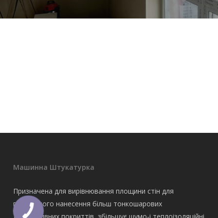
Машинна Штукатурка
Призначена для вирівнювання площини стін для
подальшого нанесення більш тонкошарових
декоративних покриттів, збільшує шумо-і теплоізоляційні