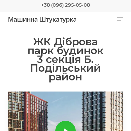
Skip
+38 (096) 295-05-08
to
Menu
Машинна Штукатурка
main
content
ЖК Діброва
парк будинок
3 секція Б.
Подільський
район
Play Video
Play Video