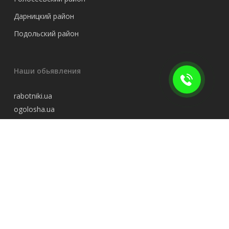
Дарницкий район
Подольский район
Наши обьявления
rabotniki.ua
ogolosha.ua
besplatka.ua
Контакты
Роман Николаевич
+38 (096) 295-05-08
Instagram