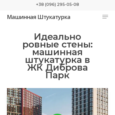
Skip
+38 (096) 295-05-08
to
Menu
Машинная Штукатурка
main
content
Идеально
ровные стены:
машинная
штукатурка в
ЖК Диброва
Парк
Play Video
Play Video