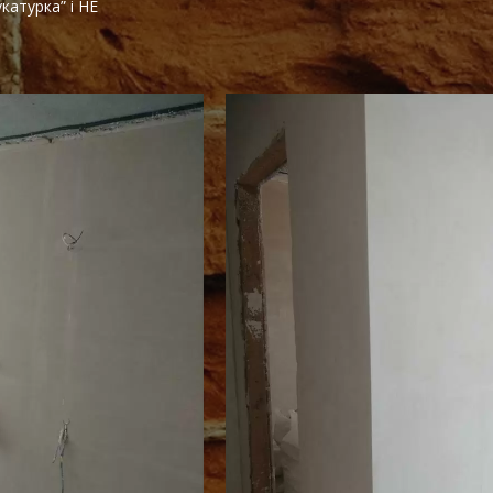
катурка” і НЕ