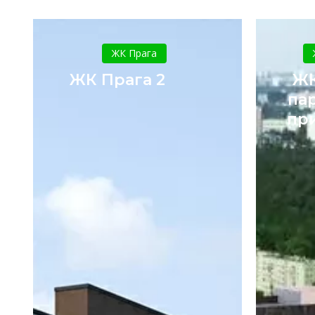
ЖК
Прага
ЖК Прага
2
ЖК Прага 2
ЖК
па
пр