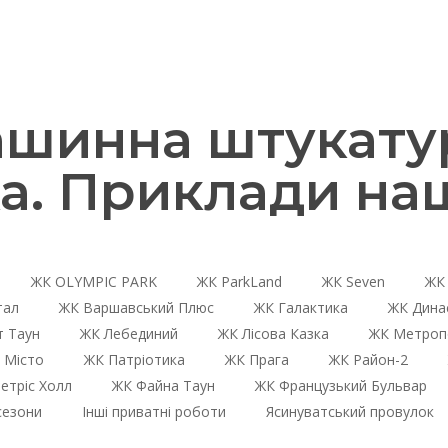
ашинна штукату
а. Приклади на
ЖК OLYMPIC PARK
ЖК ParkLand
ЖК Seven
ЖК 
тал
ЖК Варшавський Плюс
ЖК Галактика
ЖК Дина
 Таун
ЖК Лебединий
ЖК Лісова Казка
ЖК Метроп
 Місто
ЖК Патріотика
ЖК Прага
ЖК Район-2
етріс Холл
ЖК Файна Таун
ЖК Французький Бульвар
сезони
Інші приватні роботи
Ясинуватський провулок