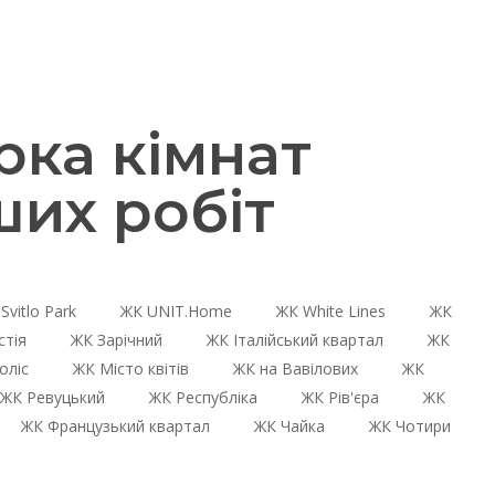
рка кімнат
ших робіт
Svitlo Park
ЖК UNIT.Home
ЖК White Lines
ЖК
стія
ЖК Зарічний
ЖК Італійський квартал
ЖК
оліс
ЖК Місто квітів
ЖК на Вавілових
ЖК
ЖК Ревуцький
ЖК Республіка
ЖК Рів'єра
ЖК
ЖК Французький квартал
ЖК Чайка
ЖК Чотири