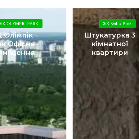
ЖК
Штукатур
Олімпік
3
ЖК OLYMPIC PARK
ЖК Svitlo Park
парк
кімнатної
 Олімпік
Штукатурка 3
Офісне
квартири
рк Офісне
кімнатної
приміщення
иміщення
квартири