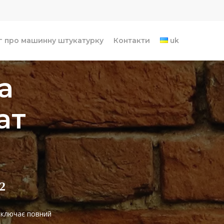
г про машинну штукатурку
Контакти
uk
а
ат
2
 включає повний