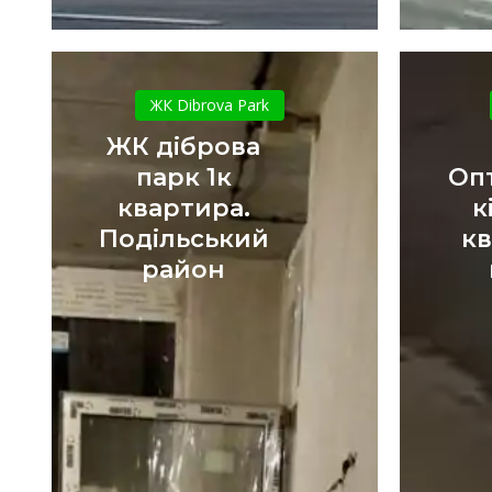
ЖК
діброва
ЖК Dibrova Park
парк
ЖК діброва
1к
парк 1к
Опт
квартира.
квартира.
к
Подільський
Подільський
кв
район
район