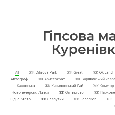
Гіпсова м
Куренівк
All
ЖК Dibrova Park
ЖК Great
ЖК Ok'Land
Автограф
ЖК Аристократ
ЖК Варшавський квар
Каховська
ЖК Кириловський Гай
ЖК Комфорт
Новопечерські Липки
ЖК Оптимісто
ЖК Паркове
Рідне Місто
ЖК Славутич
ЖК Телескоп
ЖК Т