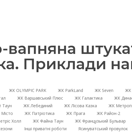
-вапняна штукат
ка. Приклади на
ЖК OLYMPIC PARK
ЖК ParkLand
ЖК Seven
ЖК 
тал
ЖК Варшавський Плюс
ЖК Галактика
ЖК Дина
 Таун
ЖК Лебединий
ЖК Лісова Казка
ЖК Метроп
 Місто
ЖК Патріотика
ЖК Прага
ЖК Район-2
етріс Холл
ЖК Файна Таун
ЖК Французький Бульвар
сезони
Інші приватні роботи
Ясинуватський провулок