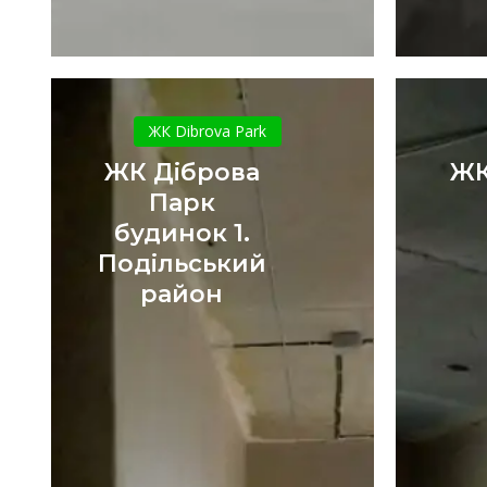
ЖК
Діброва
ЖК Dibrova Park
Парк
ЖК Діброва
ЖК
будинок
Парк
1.
будинок 1.
Подільський
Подільський
район
район