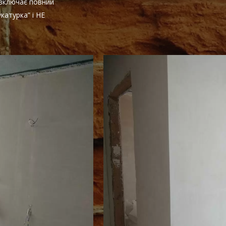
 включає повний
катурка” і НЕ