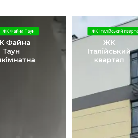
ЖК
ЖК
Файна
Італійськ
ЖК Файна Таун
ЖК Італійський кварт
Таун
квартал
К Файна
ЖК
трикімнатна
Таун
Італійський
икімнатна
квартал