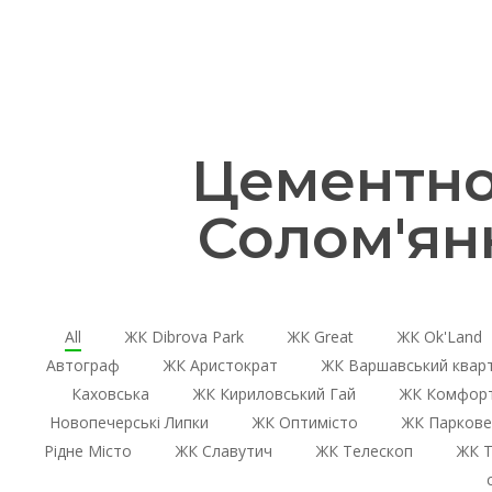
Цементно
Солом'ян
All
ЖК Dibrova Park
ЖК Great
ЖК Ok'Land
Автограф
ЖК Аристократ
ЖК Варшавський квар
Каховська
ЖК Кириловський Гай
ЖК Комфорт
Новопечерські Липки
ЖК Оптимісто
ЖК Паркове
Рідне Місто
ЖК Славутич
ЖК Телескоп
ЖК Т