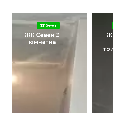
ЖК
Севен
ЖК Seven
3
ЖК Севен 3
Ж
кімнатна
кімнатна
тр