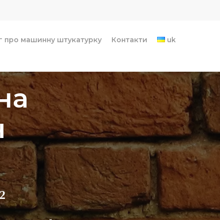
г про машинну штукатурку
Контакти
uk
на
н
2