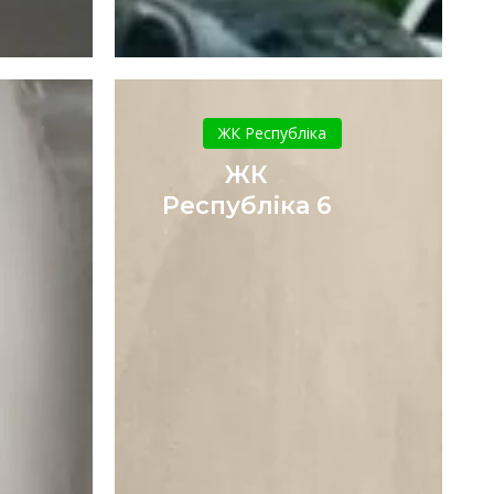
ЖК
а
Республіка
ЖК Республіка
6
ЖК
Республіка 6