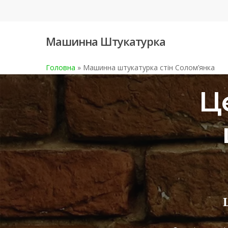
Skip
to
main
Машинна Штукатурка
content
Головна
»
Машинна штукатурка стін Солом’янка
Ц