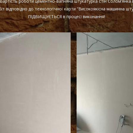
! Вартість роботи цементно-вапняна штукатурка стін Солом’янка
іт відповідно до технологічної карти “Високоякісна машинна шту
ПІДВИЩУЄТЬСЯ в процесі виконання!