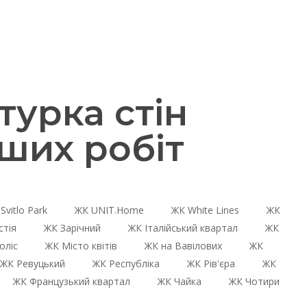
урка стін
ших робіт
Svitlo Park
ЖК UNIT.Home
ЖК White Lines
ЖК
стія
ЖК Зарічний
ЖК Італійський квартал
ЖК
оліс
ЖК Місто квітів
ЖК на Вавілових
ЖК
ЖК Ревуцький
ЖК Республіка
ЖК Рів'єра
ЖК
ЖК Французький квартал
ЖК Чайка
ЖК Чотири