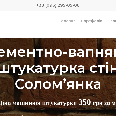
+38 (096) 295-05-08
Головна
Портфоліо
Бло
ементно-вапня
штукатурка сті
Солом’янка
350
Ціна машинної штукатурки
грн за м