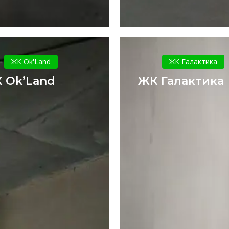
ЖК
ЖК
Ok’Land
Галактик
ЖК Ok'Land
ЖК Галактика
 Ok’Land
ЖК Галактика