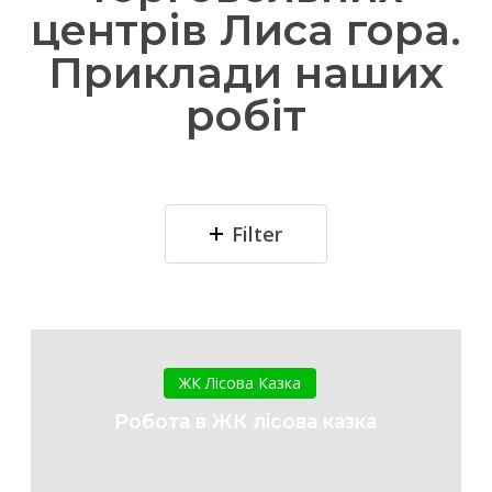
центрів Лиса гора.
Приклади наших
робіт
Filter
Робота
в
ЖК Лісова Казка
ЖК
Робота в ЖК лісова казка
лісова
казка