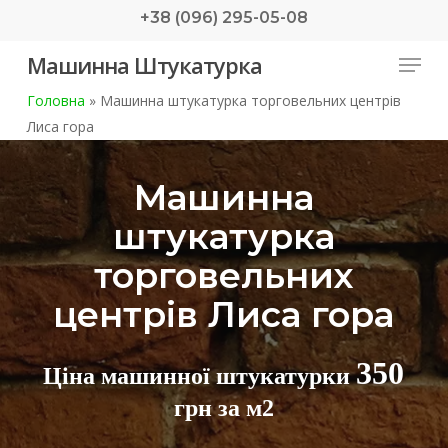
Skip
+38 (096) 295-05-08
to
Menu
Машинна Штукатурка
main
content
Головна
»
Машинна штукатурка торговельних центрів
Лиса гора
Машинна
штукатурка
торговельних
центрів Лиса гора
350
Ціна машинної штукатурки
грн за м2