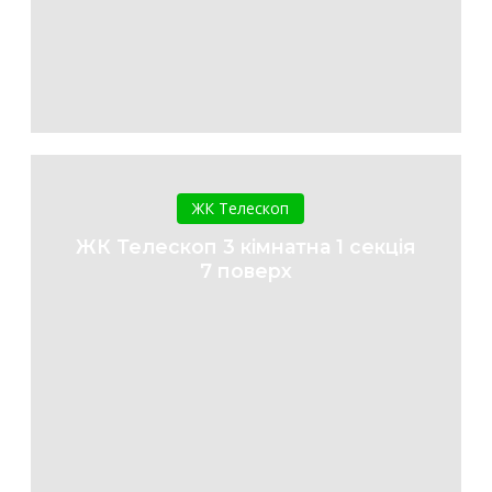
ЖК
Телескоп
ЖК Телескоп
3
ЖК Телескоп 3 кімнатна 1 секція
кімнатна
7 поверх
1
секція
7
поверх