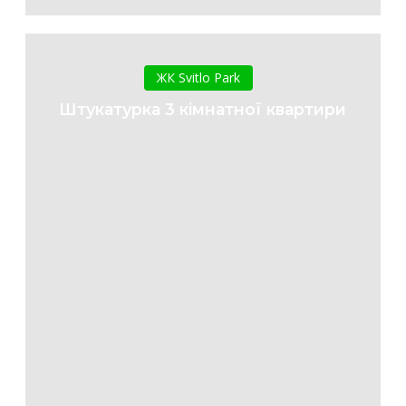
Штукатурка
3
ЖК Svitlo Park
кімнатної
Штукатурка 3 кімнатної квартири
квартири