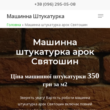
Skip
+38 (096) 295-05-08
to
Menu
Машинна Штукатурка
main
content
Головна
»
Машинна штукатурка арок Святошин
Машинна
штукатурка арок
Святошин
350
Ціна машинної штукатурки
грн за м2
Зверніть увагу! Вартість роботи машинна
штукатурка арок Святошин включає повний