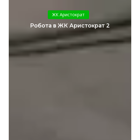
Робота
в
ЖК Аристократ
ЖК
Робота в ЖК Аристократ 2
Аристократ
2