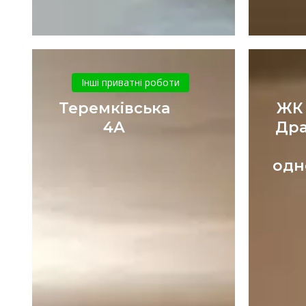
Теремківська
4А
Інші приватні роботи
Теремківська
ЖК
4А
Дра
одн