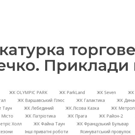
атурка торгове
ечко. Приклади 
ЖК OLYMPIC PARK
ЖК ParkLand
ЖК Seven
ЖК 
тал
ЖК Варшавський Плюс
ЖК Галактика
ЖК Дина
 Таун
ЖК Лебединий
ЖК Лісова Казка
ЖК Метроп
 Місто
ЖК Патріотика
ЖК Прага
ЖК Район-2
етріс Холл
ЖК Файна Таун
ЖК Французький Бульвар
сезони
Інші приватні роботи
Ясинуватський провулок