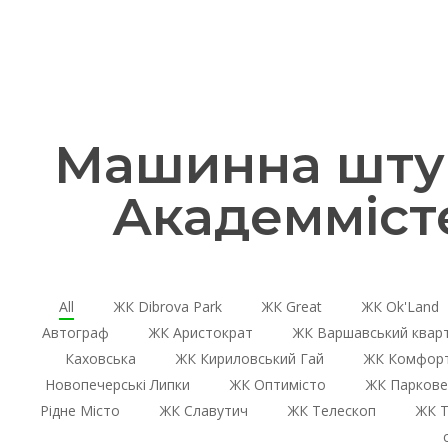
Машинна штук
Академміст
All
ЖК Dibrova Park
ЖК Great
ЖК Ok'Land
Автограф
ЖК Аристократ
ЖК Варшавський квар
Каховська
ЖК Кириловський Гай
ЖК Комфорт
Новопечерські Липки
ЖК Оптимісто
ЖК Паркове
Рідне Місто
ЖК Славутич
ЖК Телескоп
ЖК Т