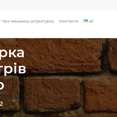
г про машинну штукатурку
Контакти
uk
рка
трів
о
2