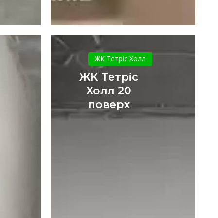
ЖК
а
Тетріс
ЖК Тетріс Холл
Холл
ЖК Тетріс
20
Холл 20
поверх
поверх