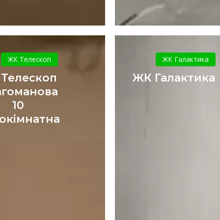
ЖК
ЖК
Телескоп
Галактик
ЖК Телескоп
ЖК Галактика
Драгоманова
 Телескоп
ЖК Галактика
10
гоманова
однокімнатна
10
окімнатна