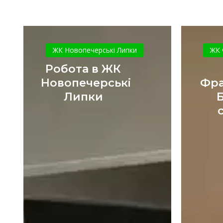
Робота
в
ЖК Новопечерські Липки
ЖК 
ЖК
Робота в ЖК
Новопечерські
Новопечерські
Фра
Липки
Липки