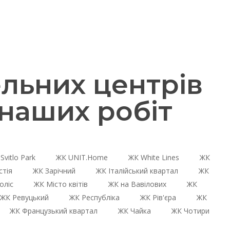
льних центрів
наших робіт
Svitlo Park
ЖК UNIT.Home
ЖК White Lines
ЖК
стія
ЖК Зарічний
ЖК Італійський квартал
ЖК
оліс
ЖК Місто квітів
ЖК на Вавілових
ЖК
ЖК Ревуцький
ЖК Республіка
ЖК Рів'єра
ЖК
ЖК Французький квартал
ЖК Чайка
ЖК Чотири