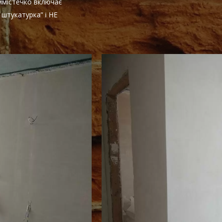
ммістечко включає
штукатурка” і НЕ