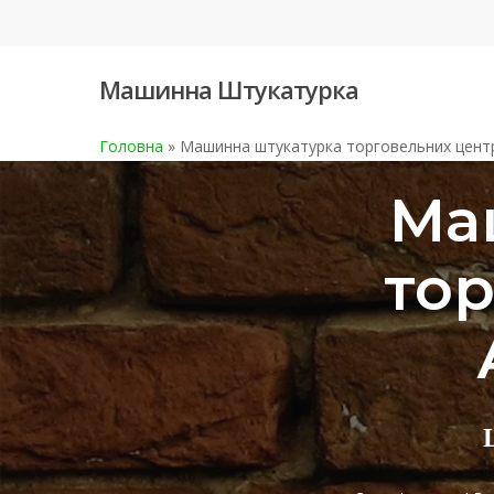
Skip
to
main
Машинна Штукатурка
content
Головна
»
Машинна штукатурка торговельних центр
Ма
тор