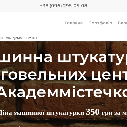
+38 (096) 295-05-08
Головна
Портфоліо
Бло
ів Академмістечко
шинна штукату
говельних цен
Академмістечк
350
Ціна машинної штукатурки
грн за м