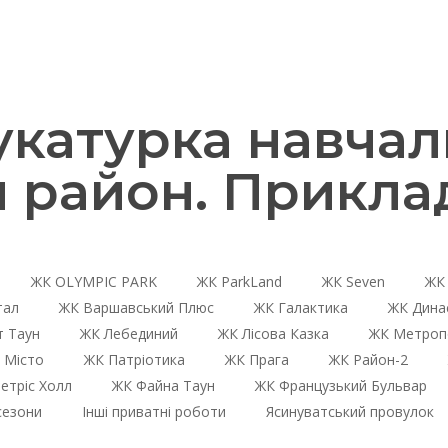
катурка навчаль
 район. Прикла
ЖК OLYMPIC PARK
ЖК ParkLand
ЖК Seven
ЖК 
тал
ЖК Варшавський Плюс
ЖК Галактика
ЖК Дина
 Таун
ЖК Лебединий
ЖК Лісова Казка
ЖК Метроп
 Місто
ЖК Патріотика
ЖК Прага
ЖК Район-2
етріс Холл
ЖК Файна Таун
ЖК Французький Бульвар
сезони
Інші приватні роботи
Ясинуватський провулок