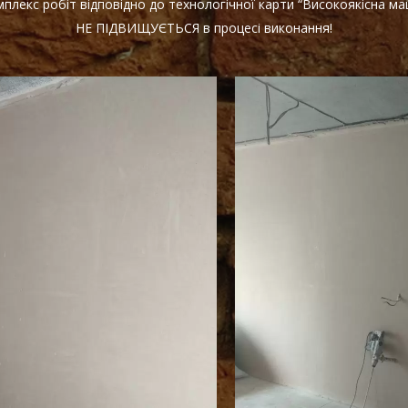
плекс робіт відповідно до технологічної карти “Високоякісна ма
НЕ ПІДВИЩУЄТЬСЯ в процесі виконання!