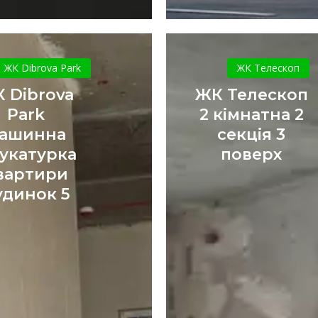
ЖК
ЖК
Dibrova
Телескоп
ЖК Dibrova Park
ЖК Телескоп
Park
2
 Dibrova
ЖК Телескоп
машинна
кімнатна
Park
2 кімнатна 2
штукатурка
2
ашинна
секція 3
квартири
секція
укатурка
поверх
будинок
3
5
поверх
вартири
удинок 5