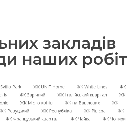
них закладів
ди наших робіт
Svitlo Park
ЖК UNIT.Home
ЖК White Lines
ЖК
стія
ЖК Зарічний
ЖК Італійський квартал
ЖК
оліс
ЖК Місто квітів
ЖК на Вавілових
ЖК
ЖК Ревуцький
ЖК Республіка
ЖК Рів'єра
ЖК
ЖК Французький квартал
ЖК Чайка
ЖК Чотири