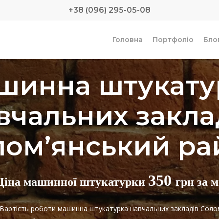
+38 (096) 295-05-08
Головна
Портфоліо
Бло
в Солом’янський район
шинна штукату
вчальних закла
лом’янський ра
350
Ціна машинної штукатурки
грн за м
! Вартість роботи машинна штукатурка навчальних закладів Соло