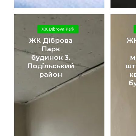
ЖК
Діброва
ЖК Dibrova Park
Парк
ЖК Діброва
ЖК
будинок
Парк
3.
будинок 3.
м
Подільський
Подільський
шт
район
район
к
б