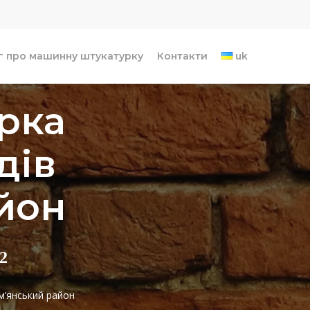
г про машинну штукатурку
Контакти
uk
рка
дів
йон
2
м’янський район