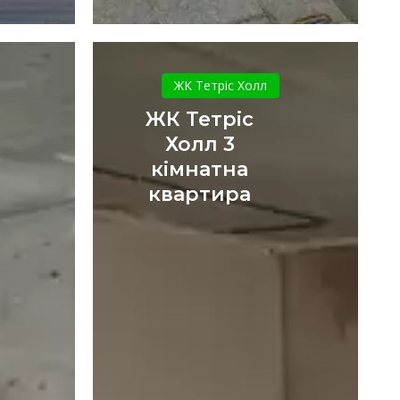
ЖК
Тетріс
ЖК Тетріс Холл
Холл
ЖК Тетріс
3
Холл 3
кімнатна
кімнатна
квартира
квартира