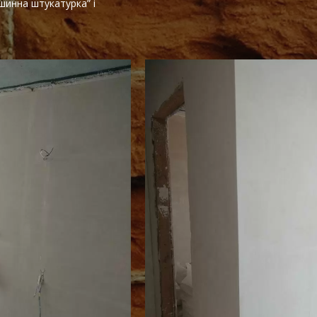
шинна штукатурка” і