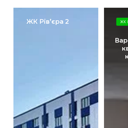
ЖК
Рів’єра
ЖК Рів’єра 2
ЖК 
2
Вар
к