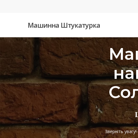
Skip
to
main
Машинна Штукатурка
content
Головна
»
Машинна штукатурка навчальних закладі
Ма
на
Со
Зверніть увагу