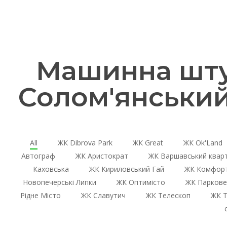
Машинна шту
Солом'янський
All
ЖК Dibrova Park
ЖК Great
ЖК Ok'Land
Автограф
ЖК Аристократ
ЖК Варшавський квар
Каховська
ЖК Кириловський Гай
ЖК Комфорт
Новопечерські Липки
ЖК Оптимісто
ЖК Паркове
Рідне Місто
ЖК Славутич
ЖК Телескоп
ЖК Т