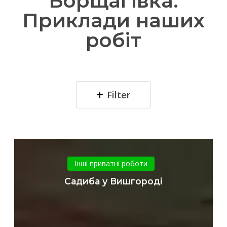
Борщагівка.
Приклади наших
робіт
Filter
Садиба
у
Інші приватні роботи
Вишгороді
Садиба у Вишгороді