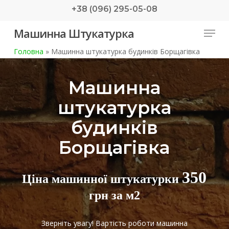
Skip
+38 (096) 295-05-08
to
Menu
Машинна Штукатурка
main
content
Головна
»
Машинна штукатурка будинків Борщагівка
Машинна
штукатурка
будинків
Борщагівка
350
Ціна машинної штукатурки
грн за м2
Зверніть увагу! Вартість роботи машинна