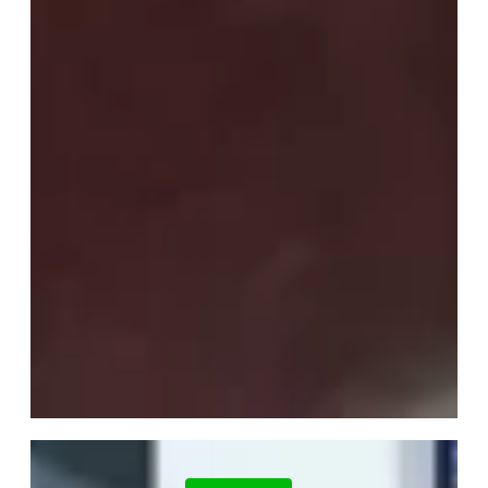
ЖК
Рів’єра