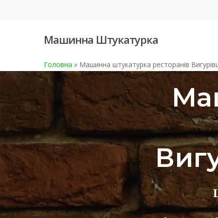
Skip
to
main
Машинна Штукатурка
content
Головна
»
Машинна штукатурка ресторанів Вигурі
Ма
Виг