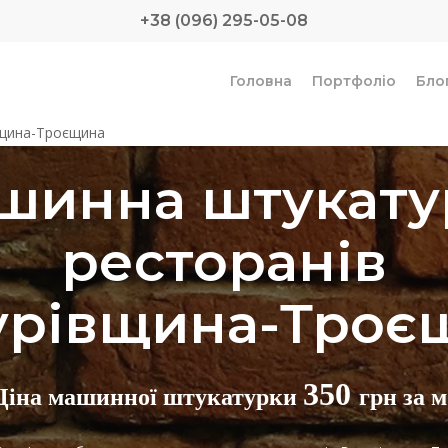
+38 (096) 295-05-08
Головна
Портфоліо
Бло
вщина-Троєщина
шинна штукату
ресторанів
урівщина-Троє
350
Ціна машинної штукатурки
грн за м