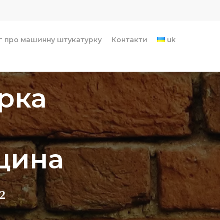
г про машинну штукатурку
Контакти
uk
рка
щина
2