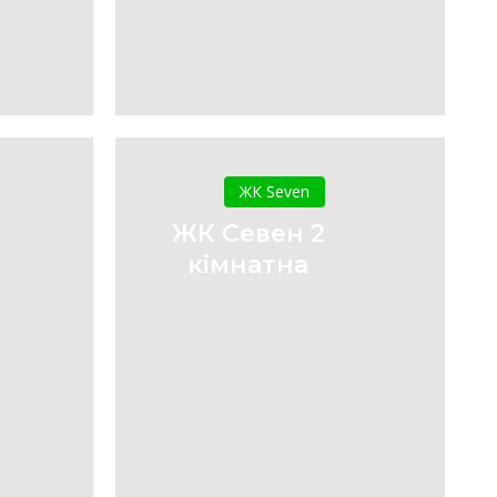
ЖК
Севен
ЖК Seven
2
ЖК Севен 2
кімнатна
кімнатна