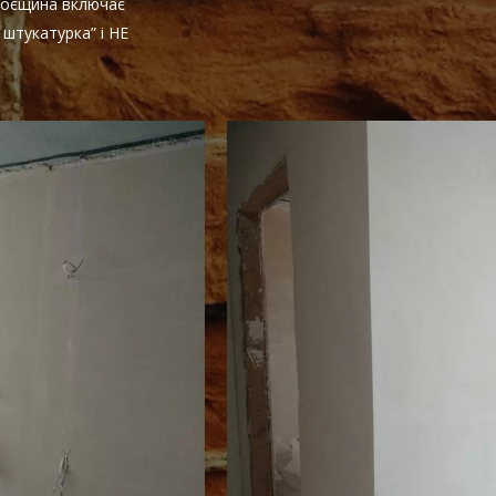
Троєщина включає
штукатурка” і НЕ