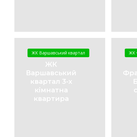
ЖК
Варшавський
ЖК Варшавський квартал
ЖК 
квартал
ЖК
3-
Варшавський
Фра
х
квартал 3-х
кімнатна
кімнатна
квартира
квартира