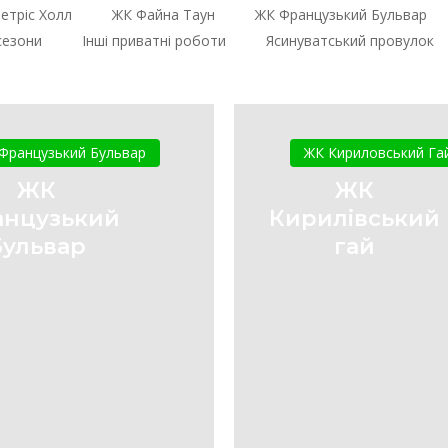
етріс Холл
ЖК Файна Таун
ЖК Французький Бульвар
сезони
Інші приватні роботи
Ясинуватський провулок
ЖК
ЖК
Французький
Кирилівс
Французький Бульвар
ЖК Кириловський Га
Бульвар
гай
ЖК
ЖК
нцузький
Кирилівський
Бульвар
гай