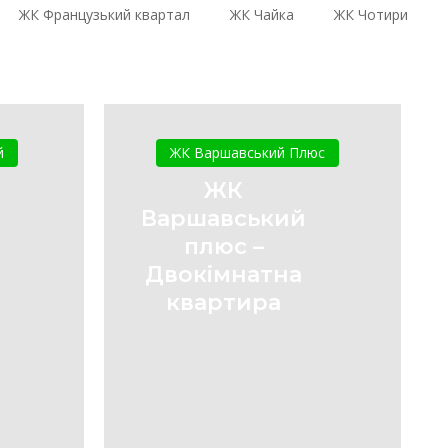
ЖК Французький квартал
ЖК Чайка
ЖК Чотири
ЖК
ький
Варшавський
й
ЖК Варшавський Плюс
плюс
ЖК
–
Варшавський
Двокімнатна
плюс –
квартира
Двокімнатна
квартира