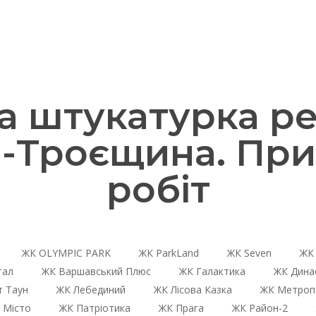
 штукатурка ре
-Троєщина. Пр
робіт
ЖК OLYMPIC PARK
ЖК ParkLand
ЖК Seven
ЖК 
тал
ЖК Варшавський Плюс
ЖК Галактика
ЖК Дина
 Таун
ЖК Лебединий
ЖК Лісова Казка
ЖК Метроп
 Місто
ЖК Патріотика
ЖК Прага
ЖК Район-2