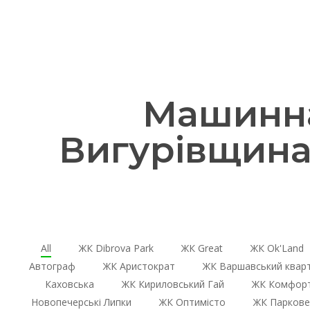
Машинна
Вигурівщина
All
ЖК Dibrova Park
ЖК Great
ЖК Ok'Land
Автограф
ЖК Аристократ
ЖК Варшавський квар
Каховська
ЖК Кириловський Гай
ЖК Комфорт
Новопечерські Липки
ЖК Оптимісто
ЖК Паркове