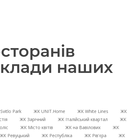
сторанів
иклади наших
Svitlo Park
ЖК UNIT.Home
ЖК White Lines
ЖК
стія
ЖК Зарічний
ЖК Італійський квартал
ЖК
оліс
ЖК Місто квітів
ЖК на Вавілових
ЖК
ЖК Ревуцький
ЖК Республіка
ЖК Рів'єра
ЖК