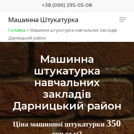
Skip
+38 (096) 295-05-08
to
Menu
Машинна Штукатурка
main
content
Головна
»
Машинна штукатурка навчальних закладів
Дарницький район
Машинна
штукатурка
навчальних
закладів
Дарницький район
350
Ціна машинної штукатурки
грн за м2