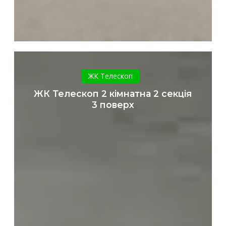
ЖК
Телескоп
ЖК Телескоп
2
ЖК Телескоп 2 кімнатна 2 секція
кімнатна
3 поверх
2
секція
3
поверх