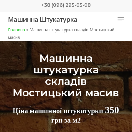
Skip
+38 (096) 295-05-08
to
Menu
Машинна Штукатурка
main
content
Головна
»
Машинна штукатурка складів Мостицький
масив
Машинна
штукатурка
складів
Мостицький масив
350
Ціна машинної штукатурки
грн за м2