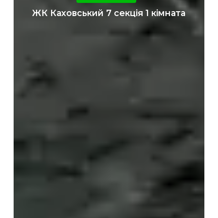
7
ЖК Каховський 7 секція 1 кімната
секція
1
кімната