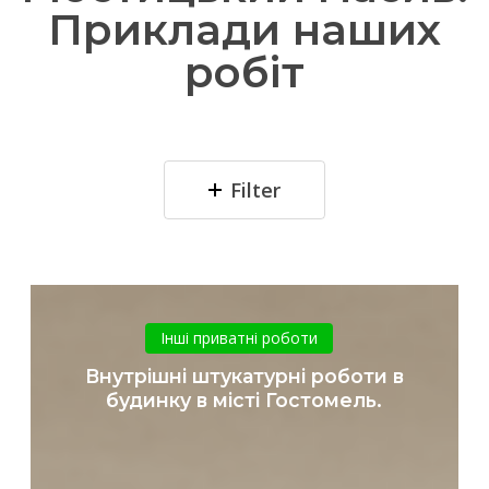
Приклади наших
робіт
Filter
Внутрішні
штукатурні
Інші приватні роботи
роботи
Внутрішні штукатурні роботи в
в
будинку в місті Гостомель.
будинку
в
місті