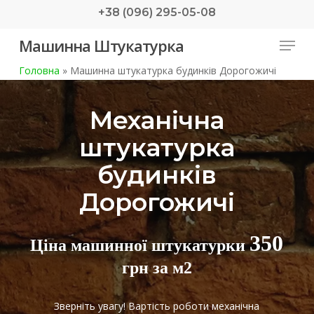
Skip
+38 (096) 295-05-08
to
Menu
Машинна Штукатурка
main
content
Головна
»
Машинна штукатурка будинків Дорогожичі
Механічна
штукатурка
будинків
Дорогожичі
350
Ціна машинної штукатурки
грн за м2
Зверніть увагу! Вартість роботи механічна