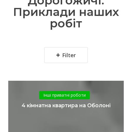
Дорогожичі.
Приклади наших
робіт
Filter
4
кімнатна
Інші приватні роботи
квартира
4 кімнатна квартира на Оболоні
на
Оболоні