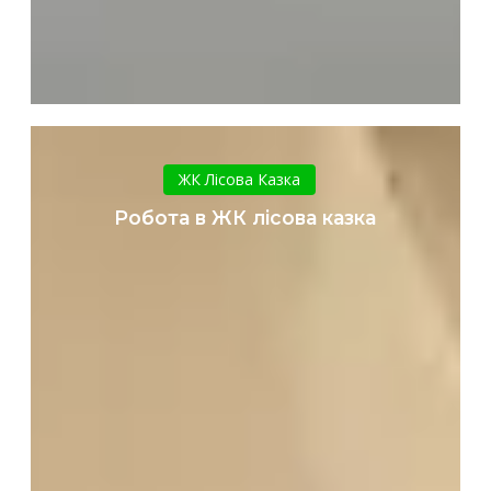
Робота
в
ЖК Лісова Казка
ЖК
Робота в ЖК лісова казка
лісова
казка