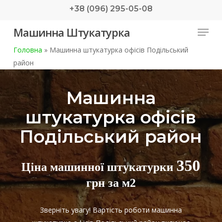
Skip
+38 (096) 295-05-08
to
Menu
Машинна Штукатурка
main
content
Головна
»
Машинна штукатурка офісів Подільський
район
Машинна
штукатурка офісів
Подільський район
350
Ціна машинної штукатурки
грн за м2
Зверніть увагу! Вартість роботи машинна