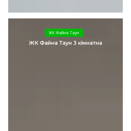
ЖК
Файна
ЖК Файна Таун
Таун
ЖК Файна Таун 3 кімнатна
3
кімнатна