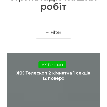
робіт
Filter
ЖК
Телескоп
ЖК Телескоп
2
ЖК Телескоп 2 кімнатна 1 секція
кімнатна
12 поверх
1
секція
12
поверх