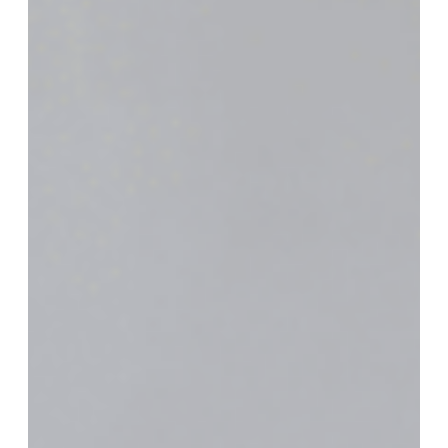
Close
Close
Close