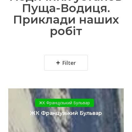
Пуща-Водиця.
Приклади наших
робіт
Filter
ЖК
Французький
ЖК Французький Бульвар
Бульвар
ЖК Французький Бульвар