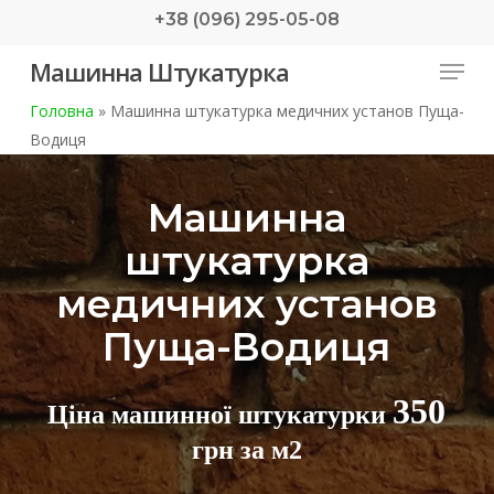
Skip
+38 (096) 295-05-08
to
Menu
Машинна Штукатурка
main
content
Головна
»
Машинна штукатурка медичних установ Пуща-
Водиця
Машинна
штукатурка
медичних установ
Пуща-Водиця
350
Ціна машинної штукатурки
грн за м2