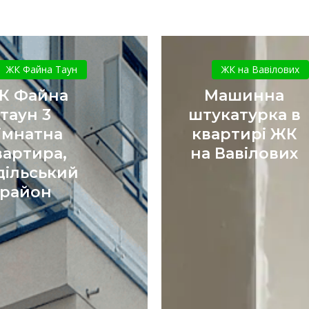
ЖК
Машинна
Файна
штукатур
ЖК Файна Таун
ЖК на Вавілових
таун
в
К Файна
Машинна
3
квартирі
таун 3
штукатурка в
кімнатна
ЖК
імнатна
квартирі ЖК
квартира,
на
вартира,
на Вавілових
Подільський
Вавілови
район
дільський
район