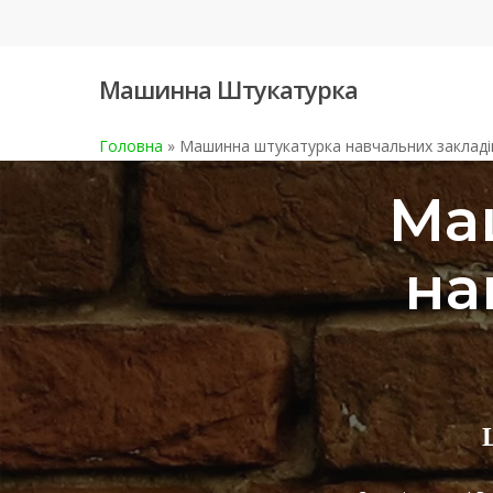
Skip
to
main
Машинна Штукатурка
content
Головна
»
Машинна штукатурка навчальних закладі
Ма
на