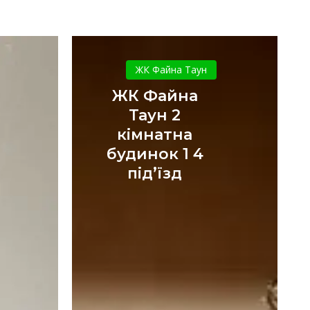
ЖК
ка
Файна
ЖК Файна Таун
Таун
ЖК Файна
2
Таун 2
кімнатна
кімнатна
будинок
будинок 1 4
х
1
4
під’їзд
під’їзд