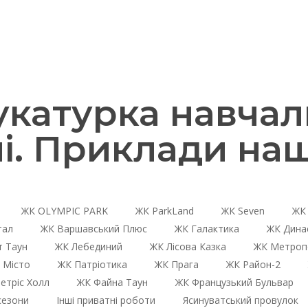
катурка навчаль
і. Приклади наш
ЖК OLYMPIC PARK
ЖК ParkLand
ЖК Seven
ЖК 
тал
ЖК Варшавський Плюс
ЖК Галактика
ЖК Дина
 Таун
ЖК Лебединий
ЖК Лісова Казка
ЖК Метроп
 Місто
ЖК Патріотика
ЖК Прага
ЖК Район-2
етріс Холл
ЖК Файна Таун
ЖК Французький Бульвар
сезони
Інші приватні роботи
Ясинуватський провулок