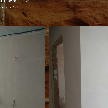
чі включає повний
катурка” і НЕ