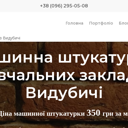
+38 (096) 295-05-08
Головна
Портфоліо
Бло
в Видубичі
шинна штукату
вчальних закла
Видубичі
350
Ціна машинної штукатурки
грн за м