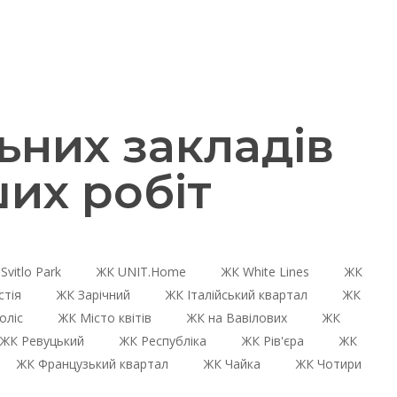
них закладів
их робіт
Svitlo Park
ЖК UNIT.Home
ЖК White Lines
ЖК
стія
ЖК Зарічний
ЖК Італійський квартал
ЖК
оліс
ЖК Місто квітів
ЖК на Вавілових
ЖК
ЖК Ревуцький
ЖК Республіка
ЖК Рів'єра
ЖК
ЖК Французький квартал
ЖК Чайка
ЖК Чотири