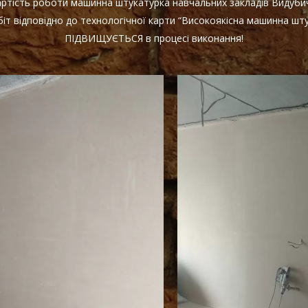
Вартість роботи машинна штукатурка навчальних закладів Видуби
іт відповідно до технологічної карти “Високоякісна машинна шту
ПІДВИЩУЄТЬСЯ в процесі виконання!