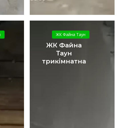
а
ЖК
Файна
и
ЖК Файна Таун
Таун
ЖК Файна
трикімнатна
Таун
трикімнатна