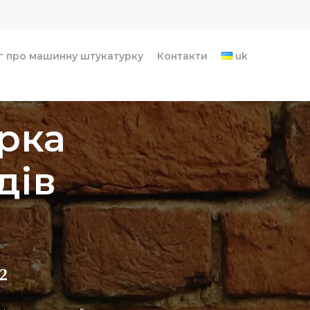
г про машинну штукатурку
Контакти
uk
рка
дів
2