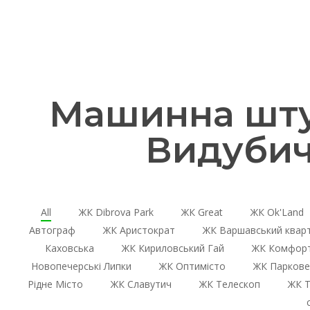
Машинна шту
Видубич
All
ЖК Dibrova Park
ЖК Great
ЖК Ok'Land
Автограф
ЖК Аристократ
ЖК Варшавський квар
Каховська
ЖК Кириловський Гай
ЖК Комфорт
Новопечерські Липки
ЖК Оптимісто
ЖК Паркове
Рідне Місто
ЖК Славутич
ЖК Телескоп
ЖК Т