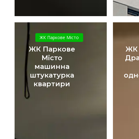
ЖК
Паркове
ЖК Паркове Місто
Місто
ЖК Паркове
ЖК
машинна
Місто
Дра
штукатурка
машинна
квартири
штукатурка
одн
квартири