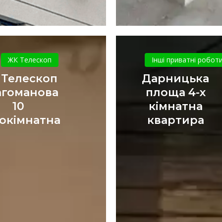
ЖК
Дарницьк
Телескоп
площа
ЖК Телескоп
Інші приватні робот
Драгоманова
4-
 Телескоп
Дарницька
10
х
гоманова
площа 4-х
однокімнатна
кімнатна
10
кімнатна
квартира
окімнатна
квартира