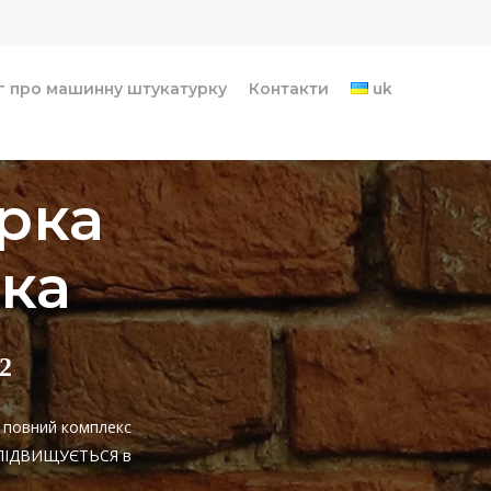
г про машинну штукатурку
Контакти
uk
рка
рка
2
є повний комплекс
НЕ ПІДВИЩУЄТЬСЯ в