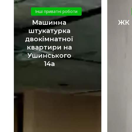
Машинна
штукатурка
Інші приватні роботи
двокімнатної
Машинна
ЖК 
квартири
штукатурка
на
двокімнатної
Ушинського
квартири на
14а
Ушинського
14а