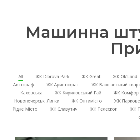
Машинна шту
Пр
All
ЖК Dibrova Park
ЖК Great
ЖК Ok'Land
Автограф
ЖК Аристократ
ЖК Варшавський квар
Каховська
ЖК Кириловський Гай
ЖК Комфорт
Новопечерські Липки
ЖК Оптимісто
ЖК Паркове
Рідне Місто
ЖК Славутич
ЖК Телескоп
ЖК Т