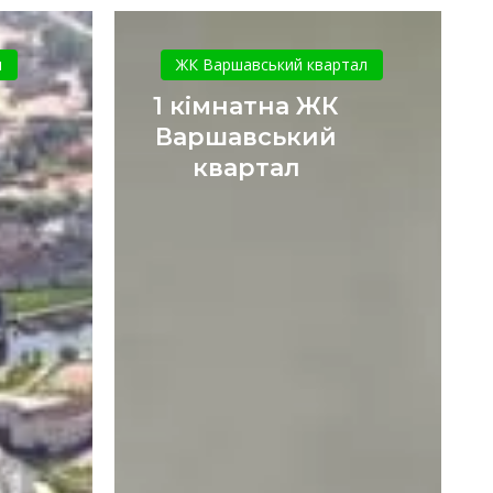
ка
1
кімнатна
и
ЖК Варшавський квартал
ЖК
1 кімнатна ЖК
му
Варшавський
Варшавський
квартал
квартал