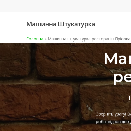
Skip
to
main
Машинна Штукатурка
content
Головна
»
Машинна штукатурка ресторанів Пріорка
Ма
ре
Зверніть увагу! 
робіт відповідно