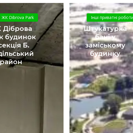
ЖК
Штукатур
Діброва
бані
ЖК Dibrova Park
Інші приватні робот
парк
у
 Діброва
Штукатурка
будинок
замісько
к будинок
бані у
3
будинку
секція Б.
заміському
секція
дільський
будинку
Б.
Подільський
район
район