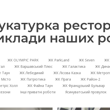
катурка рестора
иклади наших ро
ЖК OLYMPIC PARK
ЖК ParkLand
ЖК Seven
ЖК 
тал
ЖК Варшавський Плюс
ЖК Галактика
ЖК Дина
 Таун
ЖК Лебединий
ЖК Лісова Казка
ЖК Метроп
 Місто
ЖК Патріотика
ЖК Прага
ЖК Район-2
етріс Холл
ЖК Файна Таун
ЖК Французький Бульвар
сезони
Інші приватні роботи
Ясинуватський провулок