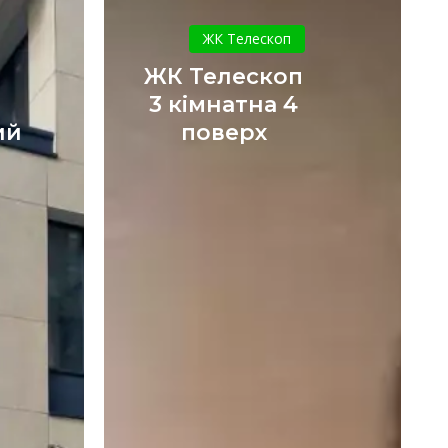
ЖК
me
Телескоп
ЖК Телескоп
вський
3
ЖК Телескоп
кімнатна
3 кімнатна 4
4
ий
поверх
поверх
ка