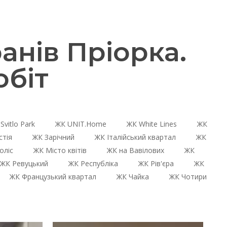
нів Пріорка.
біт
Svitlo Park
ЖК UNIT.Home
ЖК White Lines
ЖК
стія
ЖК Зарічний
ЖК Італійський квартал
ЖК
оліс
ЖК Місто квітів
ЖК на Вавілових
ЖК
ЖК Ревуцький
ЖК Республіка
ЖК Рів'єра
ЖК
ЖК Французький квартал
ЖК Чайка
ЖК Чотири