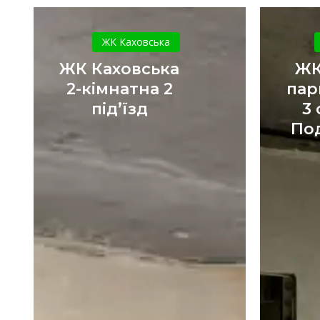
ЖК
Каховська
ЖК Каховська
2-
ЖК Каховська
ЖК
кімнатна
2-кімнатна 2
пар
2
під’їзд
3 
під’їзд
По