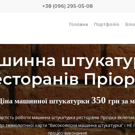
+38 (096) 295-05-08
Головна
Портфоліо
Бло
шинна штукату
сторанів Пріо
350
Ціна машинної штукатурки
грн за м
Вартість роботи машинна штукатурка ресторанів Пріорка включа
 до технологічної карти “Високоякісна машинна штукатурка” і 
процесі виконання!