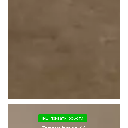
Теремківська
4А
Інші приватні роботи