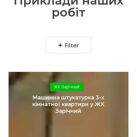
Приклади наших
робіт
Filter
Машинна
штукатурка
ЖК Зарічний
3-
Машинна штукатурка 3-х
х
кімнатної квартири у ЖК
кімнатної
Зарічний
квартири
у
ЖК