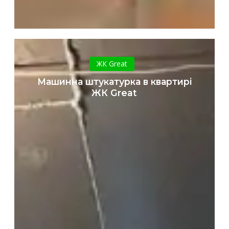
Машинна
штукатурка
ЖК Great
в
Машинна штукатурка в квартирі
квартирі
ЖК Great
ЖК
Great