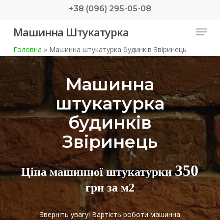
Skip
+38 (096) 295-05-08
to
Menu
Машинна Штукатурка
main
content
Головна
»
Машинна штукатурка будинків Звіринець
Машинна
штукатурка
будинків
Звіринець
350
Ціна машинної штукатурки
грн за м2
Зверніть увагу! Вартість роботи машинна