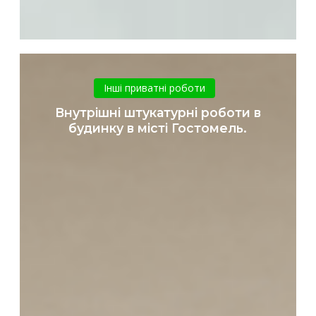
Внутрішні
штукатурні
Інші приватні роботи
роботи
Внутрішні штукатурні роботи в
в
будинку в місті Гостомель.
будинку
в
місті
Гостомель.