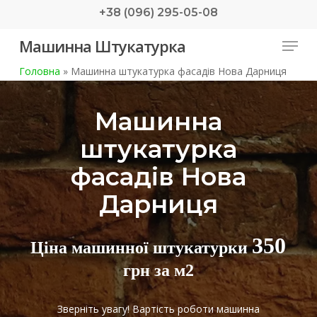
Skip
+38 (096) 295-05-08
to
Menu
Машинна Штукатурка
main
content
Головна
»
Машинна штукатурка фасадів Нова Дарниця
Машинна
штукатурка
фасадів Нова
Дарниця
350
Ціна машинної штукатурки
грн за м2
Зверніть увагу! Вартість роботи машинна