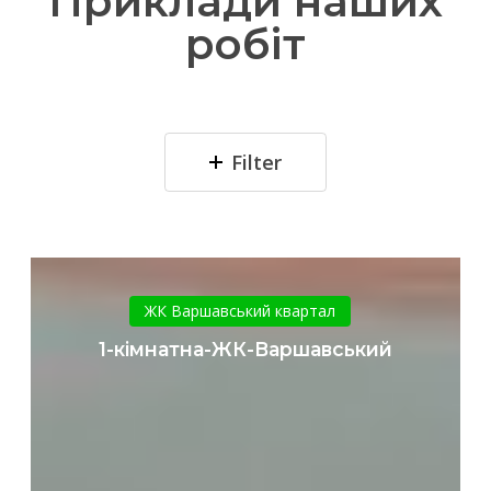
Приклади наших
робіт
Filter
1-
кімнатна-
ЖК Варшавський квартал
ЖК-
1-кімнатна-ЖК-Варшавський
Варшавський