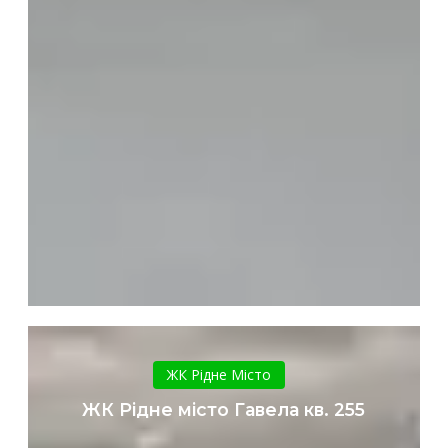
ЖК
Рідне
ЖК Рідне Місто
місто
ЖК Рідне місто Гавела кв. 255
Гавела
кв.