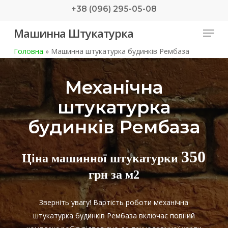
Skip
+38 (096) 295-05-08
to
Menu
Машинна Штукатурка
main
content
Головна
»
Машинна штукатурка будинків Рембаза
Механічна
штукатурка
будинків Рембаза
350
Ціна машинної штукатурки
грн за м2
Зверніть увагу! Вартість роботи механічна
штукатурка будинків Рембаза включає повний