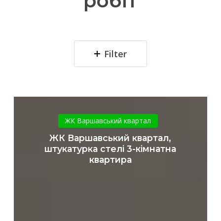
робіт
Filter
ЖК
Варшавський
ЖК Варшавський квартал
квартал,
ЖК Варшавський квартал,
штукатурка
штукатурка стелі 3-кімнатна
стелі
квартира
3-
кімнатна
квартира