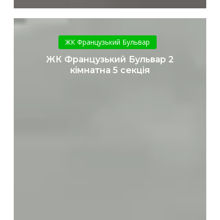
ЖК
Французький
ЖК Французький Бульвар
Бульвар
ЖК Французький Бульвар 2
2
кімнатна 5 секція
кімнатна
5
секція