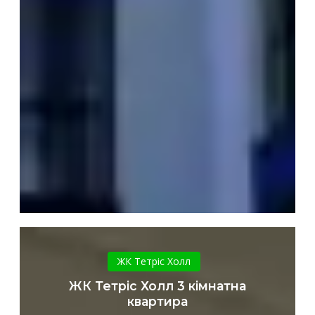
ЖК
Тетріс
ЖК Тетріс Холл
Холл
ЖК Тетріс Холл 3 кімнатна
3
квартира
кімнатна