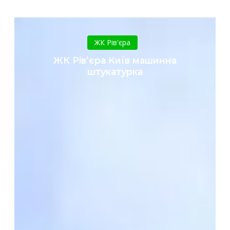
ЖК
Рів’єра
ЖК Рів'єра
Київ
ЖК Рів’єра Київ машинна
машинна
штукатурка
штукатурка