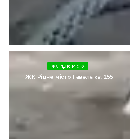
ЖК
Рідне
ЖК Рідне Місто
місто
ЖК Рідне місто Гавела кв. 255
Гавела
кв.
255