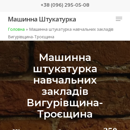
Skip
+38 (096) 295-05-08
to
Menu
Машинна Штукатурка
main
content
Головна
»
Машинна штукатурка навчальних закладів
Вигурівщина-Троєщина
Машинна
штукатурка
навчальних
закладів
Вигурівщина-
Троєщина