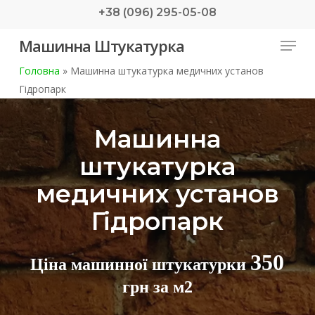
Skip
+38 (096) 295-05-08
to
Menu
Машинна Штукатурка
main
content
Головна
»
Машинна штукатурка медичних установ
Гідропарк
Машинна
штукатурка
медичних установ
Гідропарк
350
Ціна машинної штукатурки
грн за м2