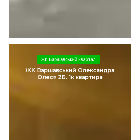
ЖК
Варшавський
ЖК Варшавський квартал
Олександра
ЖК Варшавський Олександра
Олеся
Олеся 2Б. 1к квартира
2Б.
1к
квартира