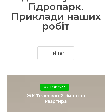
Гідропарк.
Приклади наших
робіт
Filter
ЖК
Телескоп
ЖК Телескоп
2
ЖК Телескоп 2 кімнатна
кімнатна
квартира
квартира